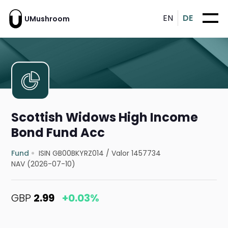
EN
DE
UMushroom
Scottish Widows High Income
Bond Fund Acc
Fund
ISIN GB00BKYRZ014
/
Valor 1457734
NAV (2026-07-10)
GBP
2.99
+0.03%