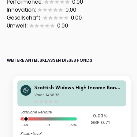
Performance:
0.00
Innovation:
0.00
Gesellschaft:
0.00
Umwelt:
0.00
WEITERE ANTEILSKLASSEN DIESES FONDS
Scottish Widows High Income Bond F
und Inc
Valor: 1466112
Jährliche Rendite
0.03%
GBP 0.71
-50%
0%
+50%
Risiko-Level