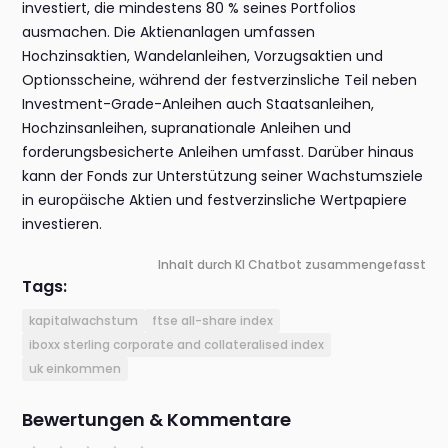
investiert, die mindestens 80 % seines Portfolios
ausmachen. Die Aktienanlagen umfassen
Hochzinsaktien, Wandelanleihen, Vorzugsaktien und
Optionsscheine, während der festverzinsliche Teil neben
Investment-Grade-Anleihen auch Staatsanleihen,
Hochzinsanleihen, supranationale Anleihen und
forderungsbesicherte Anleihen umfasst. Darüber hinaus
kann der Fonds zur Unterstützung seiner Wachstumsziele
in europäische Aktien und festverzinsliche Wertpapiere
investieren.
Inhalt durch KI Chatbot zusammengefasst
Tags:
kapitalwachstum
ftse all-share index
iboxx sterling corporate and collateralised index
uk einkommen
Bewertungen & Kommentare