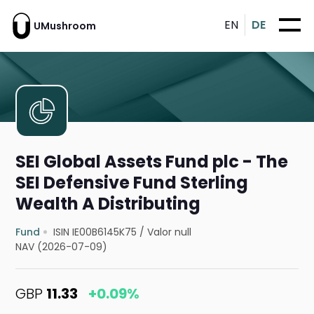
EN
DE
UMushroom
SEI Global Assets Fund plc - The
SEI Defensive Fund Sterling
Wealth A Distributing
Fund
ISIN IE00B6145K75
/
Valor null
NAV (2026-07-09)
GBP
11.33
+0.09%