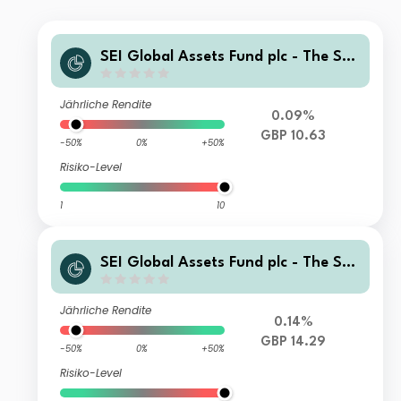
SEI Global Assets Fund plc - The SEI
Defensive Fund Sterling Investor Dis
tributing
Jährliche Rendite
0.09%
GBP 10.63
-50%
0%
+50%
Risiko-Level
1
10
SEI Global Assets Fund plc - The SEI
Defensive Fund Sterling Institutional
Accumulating
Jährliche Rendite
0.14%
GBP 14.29
-50%
0%
+50%
Risiko-Level