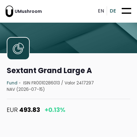
EN
DE
UMushroom
Sextant Grand Large A
Fund
ISIN FR0010286013
/
Valor 2417297
NAV (2026-07-15)
EUR
493.83
+0.13%