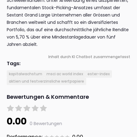
Schwellenländern. Unter Anwendung eines disziplinierten,
fundamentalen Stock-Picking-Ansatzes umfasst der
Sextant Grand Large Unternehmen aller Grössen und
Branchen weltweit und schafft so ein diversifiziertes
Portfolio, das auf eine durchschnittliche jährliche Rendite
von 5,70 % über eine Mindestanlagedauer von fünf
Jahren abzielt.
Inhalt durch KI Chatbot zusammengefasst
Tags:
kapitalwachstum
msci ac world index
ester-index
aktien und festverzinsliche wertpapiere
Bewertungen & Kommentare
0.00
0 Bewertungen