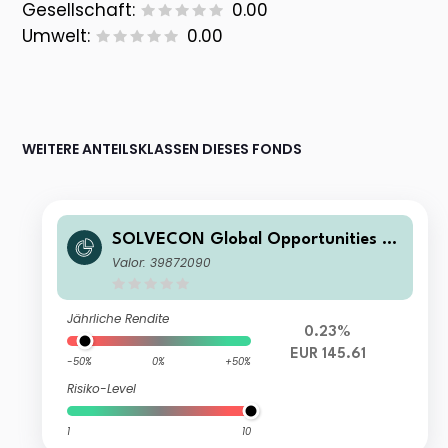
Gesellschaft:
0.00
Umwelt:
0.00
WEITERE ANTEILSKLASSEN DIESES FONDS
SOLVECON Global Opportunities Fu
nd I
Valor: 39872090
Jährliche Rendite
0.23%
EUR 145.61
-50%
0%
+50%
Risiko-Level
1
10