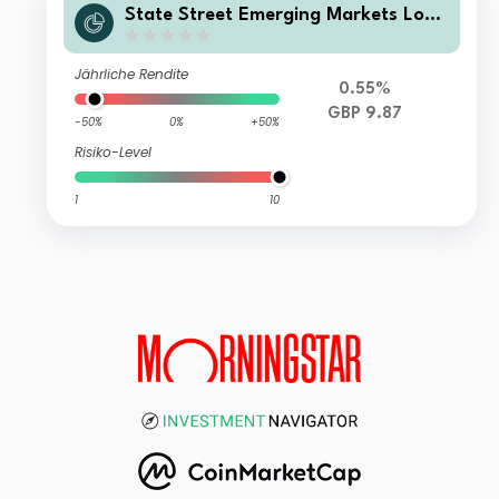
State Street Emerging Markets Loca
l Currency Government Bond Index
Fund B GBP Inc
Jährliche Rendite
0.55%
GBP 9.87
-50%
0%
+50%
Risiko-Level
1
10