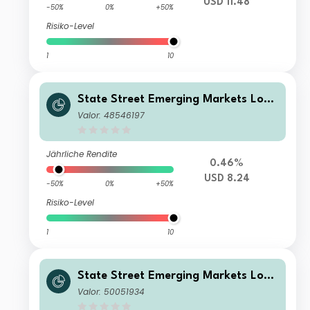
USD 11.48
-50%
0%
+50%
Risiko-Level
1
10
State Street Emerging Markets Loca
l Currency Government Bond Index
Valor: 48546197
Fund I USD Inc
Jährliche Rendite
0.46%
USD 8.24
-50%
0%
+50%
Risiko-Level
1
10
State Street Emerging Markets Loca
l Currency Government Bond Index
Valor: 50051934
Fund I EUR Acc