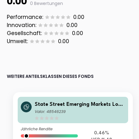
0.00
0 Bewertungen
Performance:
0.00
Innovation:
0.00
Gesellschaft:
0.00
Umwelt:
0.00
WEITERE ANTEILSKLASSEN DIESES FONDS
State Street Emerging Markets Loca
l Currency Government Bond Index
Valor: 48546239
Fund I USD Acc
Jährliche Rendite
0.46%