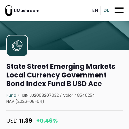
EN
DE
UMushroom
State Street Emerging Markets
Local Currency Government
Bond Index Fund B USD Acc
Fund
ISIN LU2008207032
/
Valor 48546254
NAV (2026-08-04)
USD
11.39
+0.46%