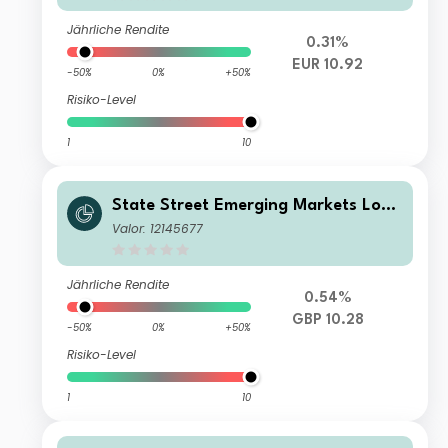
Jährliche Rendite
0.31%
EUR 10.92
-50%
0%
+50%
Risiko-Level
1
10
State Street Emerging Markets Loca
l Currency Government Bond Index
Valor: 12145677
Fund I GBP Acc
Jährliche Rendite
0.54%
GBP 10.28
-50%
0%
+50%
Risiko-Level
1
10