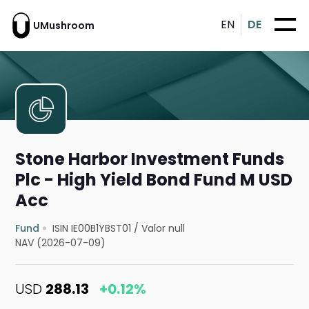
EN
DE
UMushroom
Stone Harbor Investment Funds
Plc - High Yield Bond Fund M USD
Acc
Fund
ISIN IE00B1YBST01
/
Valor null
NAV (2026-07-09)
USD
288.13
+0.12%