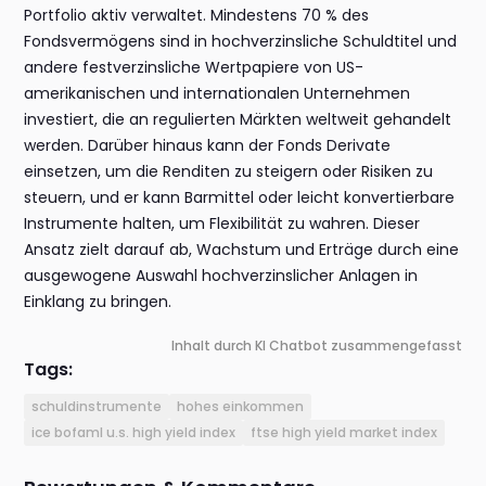
Portfolio aktiv verwaltet. Mindestens 70 % des
Fondsvermögens sind in hochverzinsliche Schuldtitel und
andere festverzinsliche Wertpapiere von US-
amerikanischen und internationalen Unternehmen
investiert, die an regulierten Märkten weltweit gehandelt
werden. Darüber hinaus kann der Fonds Derivate
einsetzen, um die Renditen zu steigern oder Risiken zu
steuern, und er kann Barmittel oder leicht konvertierbare
Instrumente halten, um Flexibilität zu wahren. Dieser
Ansatz zielt darauf ab, Wachstum und Erträge durch eine
ausgewogene Auswahl hochverzinslicher Anlagen in
Einklang zu bringen.
Inhalt durch KI Chatbot zusammengefasst
Tags:
schuldinstrumente
hohes einkommen
ice bofaml u.s. high yield index
ftse high yield market index