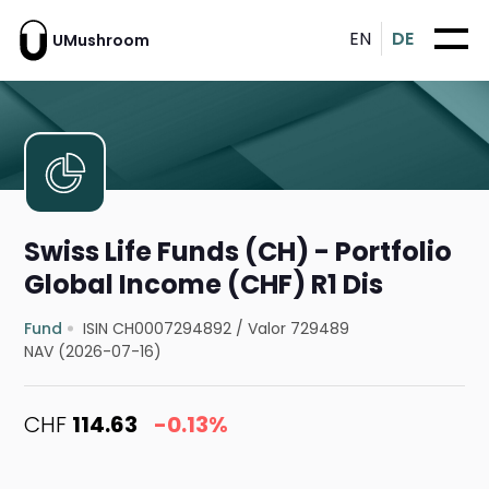
EN
DE
UMushroom
Swiss Life Funds (CH) - Portfolio
Global Income (CHF) R1 Dis
Fund
ISIN CH0007294892
/
Valor 729489
NAV (2026-07-16)
CHF
114.63
-0.13%