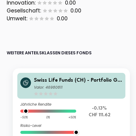
Innovation:
0.00
Gesellschaft:
0.00
Umwelt:
0.00
WEITERE ANTEILSKLASSEN DIESES FONDS
Swiss Life Funds (CH) - Portfolio Glo
bal Income (CHF) F Cap
Valor: 46980811
Jährliche Rendite
-0.13%
CHF 111.62
-50%
0%
+50%
Risiko-Level