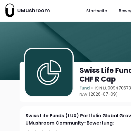
UMushroom
Startseite
Bewe
Swiss Life Fun
CHF R Cap
Fund
ISIN LU00947057
NAV (2026-07-09)
Swiss Life Funds (LUX) Portfolio Global Gr
UMushroom Community-Bewertung: