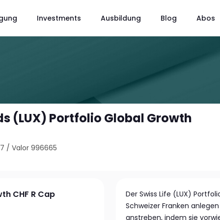
gung
Investments
Ausbildung
Blog
Abos
ds (LUX) Portfolio Global Growth
37
/
Valor 996665
owth CHF R Cap
Der Swiss Life (LUX) Portfoli
Schweizer Franken anlegen 
anstreben, indem sie vorwieg