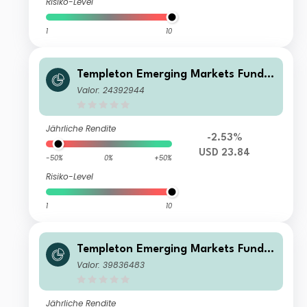
Risiko-Level
1
10
Templeton Emerging Markets Fund Z
(acc)USD
Valor: 24392944
Jährliche Rendite
-2.53%
USD 23.84
-50%
0%
+50%
Risiko-Level
1
10
Templeton Emerging Markets Fund
W(Ydis)EUR-H1
Valor: 39836483
Jährliche Rendite