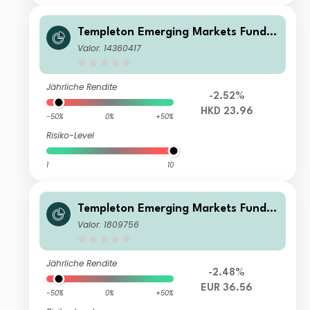
Templeton Emerging Markets Fund A
(acc)HKD
Valor: 14360417
Jährliche Rendite
-2.52%
HKD 23.96
-50%
0%
+50%
Risiko-Level
1
10
Templeton Emerging Markets Fund
N(acc)EUR
Valor: 1809756
Jährliche Rendite
-2.48%
EUR 36.56
-50%
0%
+50%