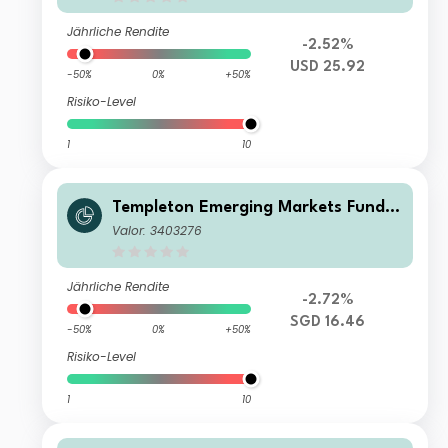
Jährliche Rendite
-2.52%
USD 25.92
-50%
0%
+50%
Risiko-Level
1
10
Templeton Emerging Markets Fund A
(acc)SGD
Valor: 3403276
Jährliche Rendite
-2.72%
SGD 16.46
-50%
0%
+50%
Risiko-Level
1
10