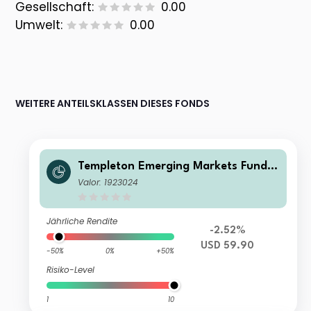
Gesellschaft:
0.00
Umwelt:
0.00
WEITERE ANTEILSKLASSEN DIESES FONDS
Templeton Emerging Markets Fund I
(acc)USD
Valor: 1923024
Jährliche Rendite
-2.52%
USD 59.90
-50%
0%
+50%
Risiko-Level
1
10