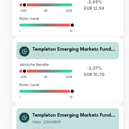
-2.49%
EUR 12.94
-50%
0%
+50%
Risiko-Level
1
10
Templeton Emerging Markets Fund I
(acc)EUR
Jährliche Rendite
-2.37%
EUR 10.70
-50%
0%
+50%
Risiko-Level
1
10
Templeton Emerging Markets Fund
W(acc)USD
Valor: 22043808