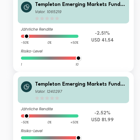
Templeton Emerging Markets Fund
N(acc)USD
Valor: 1065219
Jährliche Rendite
-2.51%
USD 41.54
-50%
0%
+50%
Risiko-Level
1
10
Templeton Emerging Markets Fund A
(acc)USD
Valor: 1240297
Jährliche Rendite
-2.52%
USD 81.99
-50%
0%
+50%
Risiko-Level