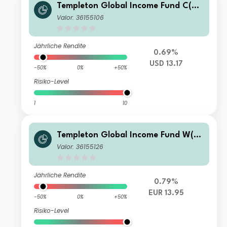
Templeton Global Income Fund C(Ac
c)USD
Valor: 36155106
Jährliche Rendite
0.69%
USD 13.17
-50%
0%
+50%
Risiko-Level
1
10
Templeton Global Income Fund W(Ac
c)EUR
Valor: 36155126
Jährliche Rendite
0.79%
EUR 13.95
-50%
0%
+50%
Risiko-Level