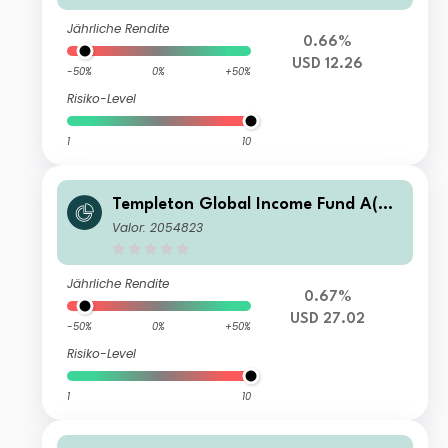
Jährliche Rendite
0.66%
USD 12.26
-50%
0%
+50%
Risiko-Level
1
10
Templeton Global Income Fund A(ac
c)USD
Valor: 2054823
Jährliche Rendite
0.67%
USD 27.02
-50%
0%
+50%
Risiko-Level
1
10