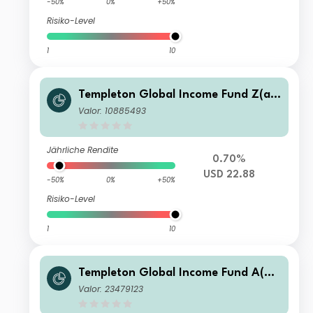
-50%
0%
+50%
Risiko-Level
1
10
Templeton Global Income Fund Z(ac
c)USD
Valor: 10885493
Jährliche Rendite
0.70%
USD 22.88
-50%
0%
+50%
Risiko-Level
1
10
Templeton Global Income Fund A(ac
c)EUR-H1
Valor: 23479123