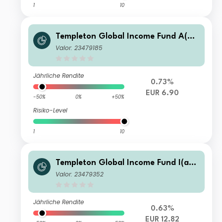
1
10
Templeton Global Income Fund A(Qd
is)EUR-H1
Valor: 23479185
Jährliche Rendite
0.73%
EUR 6.90
-50%
0%
+50%
Risiko-Level
1
10
Templeton Global Income Fund I(ac
c)EUR-H1
Valor: 23479352
Jährliche Rendite
0.63%
EUR 12.82