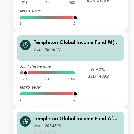
EUR 29.89
-50%
0%
+50%
Risiko-Level
1
10
Templeton Global Income Fund W(Ac
c)USD
Valor: 36155127
Jährliche Rendite
0.67%
USD 14.93
-50%
0%
+50%
Risiko-Level
1
10
Templeton Global Income Fund A(Qd
is)USD
Valor: 2054838