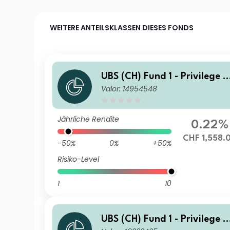
WEITERE ANTEILSKLASSEN DIESES FONDS
UBS (CH) Fund 1 - Privilege 4
Valor: 14954548
5 CHF K 1 dist
Jährliche Rendite
0.22%
CHF 1,558.
-50%
0%
+50%
Risiko-Level
1
10
UBS (CH) Fund 1 - Privilege 4