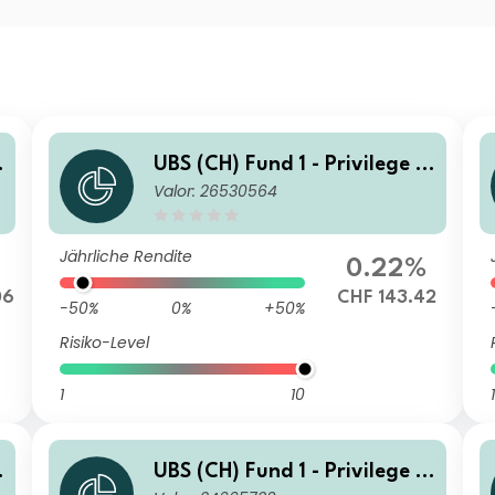
UBS (CH) Fund 1 - Privilege 4
Valor: 26530564
5 CHF Q acc
Jährliche Rendite
0.22%
06
CHF 143.42
-50%
0%
+50%
Risiko-Level
1
10
1
UBS (CH) Fund 1 - Privilege 4