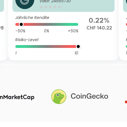
Valor: 24665730
5 CHF P acc
Jährliche Rendite
0.22%
98
CHF 140.22
-50%
0%
+50%
Risiko-Level
1
10
1