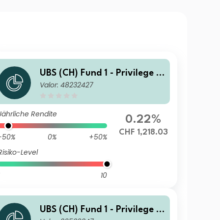
UBS (CH) Fund 1 - Privilege 4
Valor: 48232427
5 CHF K 1 25 dist
Jährliche Rendite
0.22%
CHF 1,218.03
-50%
0%
+50%
Risiko-Level
10
UBS (CH) Fund 1 - Privilege 4