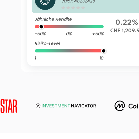
Valor: 48232425
5 CHF I A1 dist
Jährliche Rendite
0.22%
CHF 1,209.
-50%
0%
+50%
Risiko-Level
1
10