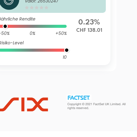
Valor: 26530247
5 CHF Q dist
Jährliche Rendite
0.23%
CHF 138.01
-50%
0%
+50%
Risiko-Level
10