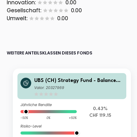
Innovation:
0.00
Gesellschaft:
0.00
Umwelt:
0.00
WEITERE ANTEILSKLASSEN DIESES FONDS
UBS (CH) Strategy Fund - Balanced
(CHF) Q
Valor: 20327969
Jährliche Rendite
0.43%
CHF 119.15
-50%
0%
+50%
Risiko-Level