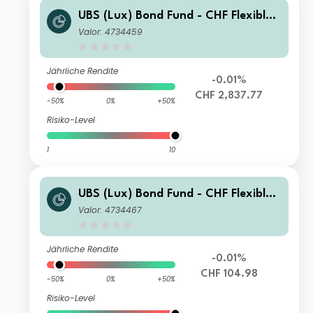
UBS (Lux) Bond Fund - CHF Flexible F
-acc
Valor: 4734459
Jährliche Rendite
-0.01%
CHF 2,837.77
-50%
0%
+50%
Risiko-Level
1
10
UBS (Lux) Bond Fund - CHF Flexible I
-A3-acc
Valor: 4734467
Jährliche Rendite
-0.01%
CHF 104.98
-50%
0%
+50%
Risiko-Level