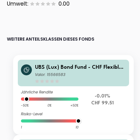
Umwelt:
0.00
WEITERE ANTEILSKLASSEN DIESES FONDS
UBS (Lux) Bond Fund - CHF Flexible I
-B-acc
Valor: 15566583
Jährliche Rendite
-0.01%
CHF 99.51
-50%
0%
+50%
Risiko-Level
1
10