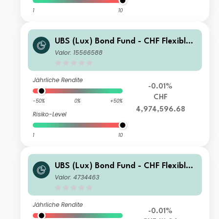
1
10
UBS (Lux) Bond Fund - CHF Flexible
K-1-acc
Valor: 15566588
Jährliche Rendite
-0.01%
CHF
-50%
0%
+50%
4,974,596.68
Risiko-Level
1
10
UBS (Lux) Bond Fund - CHF Flexible I
-A1-acc
Valor: 4734463
Jährliche Rendite
-0.01%