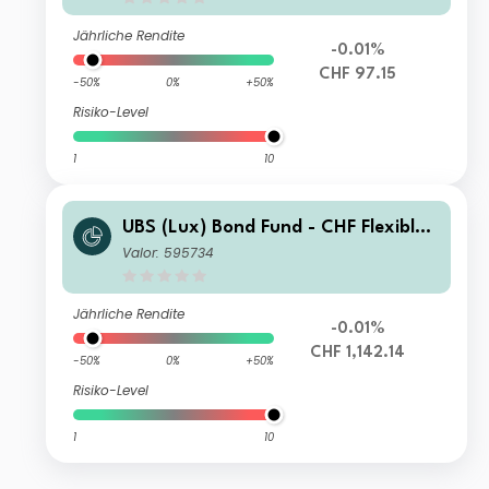
Jährliche Rendite
-0.01%
CHF 97.15
-50%
0%
+50%
Risiko-Level
1
10
UBS (Lux) Bond Fund - CHF Flexible
P-dist
Valor: 595734
Jährliche Rendite
-0.01%
CHF 1,142.14
-50%
0%
+50%
Risiko-Level
1
10