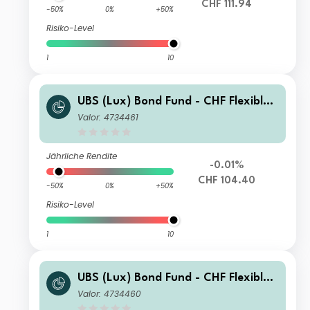
CHF 111.94
-50%
0%
+50%
Risiko-Level
1
10
UBS (Lux) Bond Fund - CHF Flexible
Q-acc
Valor: 4734461
Jährliche Rendite
-0.01%
CHF 104.40
-50%
0%
+50%
Risiko-Level
1
10
UBS (Lux) Bond Fund - CHF Flexible
Q-dist
Valor: 4734460