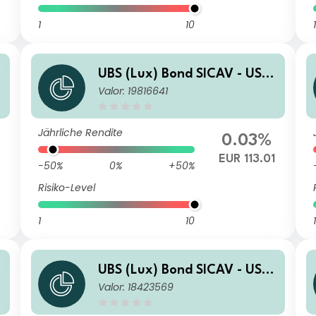
1
10
1
UBS (Lux) Bond SICAV - USD
Valor: 19816641
Corporates (USD) EUR Hdg
Q-acc
Jährliche Rendite
0.03%
EUR 113.01
-50%
0%
+50%
Risiko-Level
1
10
1
UBS (Lux) Bond SICAV - USD
Valor: 18423569
Corporates (USD) (CHF hedg
ed) P-acc