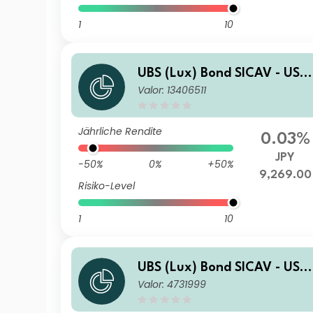
1
10
UBS (Lux) Bond SICAV - USD
Valor: 13406511
Corporates (USD) (JPY hedg
ed) P-mdist
Jährliche Rendite
0.03%
JPY
-50%
0%
+50%
9,269.00
Risiko-Level
1
10
UBS (Lux) Bond SICAV - USD
Valor: 4731999
Corporates (USD) I-A1-acc