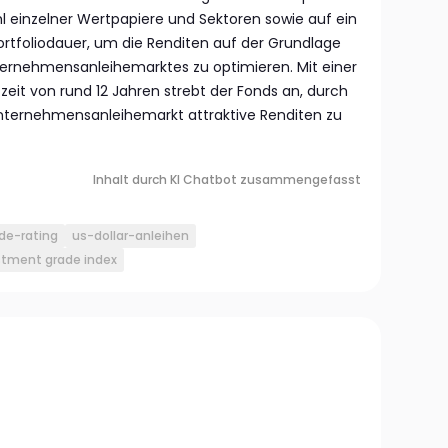
hl einzelner Wertpapiere und Sektoren sowie auf ein
rtfoliodauer, um die Renditen auf der Grundlage
ternehmensanleihemarktes zu optimieren. Mit einer
zeit von rund 12 Jahren strebt der Fonds an, durch
Unternehmensanleihemarkt attraktive Renditen zu
Inhalt durch KI Chatbot zusammengefasst
de-rating
us-dollar-anleihen
stment grade index