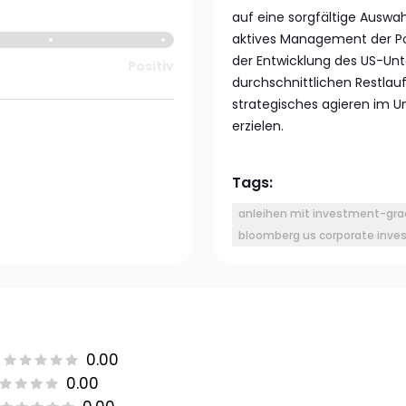
auf eine sorgfältige Auswa
aktives Management der Po
der Entwicklung des US-Un
Positiv
durchschnittlichen Restlauf
strategisches agieren im 
erzielen.
Tags:
anleihen mit investment-gra
bloomberg us corporate inve
0.00
0.00