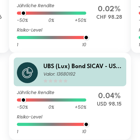
Jährliche Rendite
0.02%
6
CHF 98.28
-50%
0%
+50%
Risiko-Level
1
10
1
UBS (Lux) Bond SICAV - USD
Valor: 13680192
Corporates (USD) I-X-m-dist
Jährliche Rendite
0.04%
USD 98.15
-50%
0%
+50%
Risiko-Level
1
10