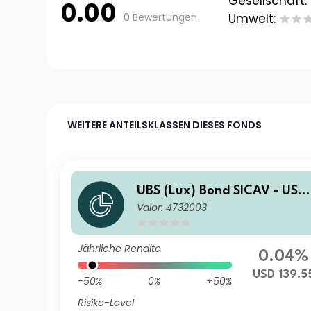
Gesellschaft:
0.00
0 Bewertungen
Umwelt:
WEITERE ANTEILSKLASSEN DIESES FONDS
UBS (Lux) Bond SICAV - USD
Valor: 4732003
Corporates (USD) I-A3-acc
Jährliche Rendite
0.04%
USD 139.5
-50%
0%
+50%
Risiko-Level