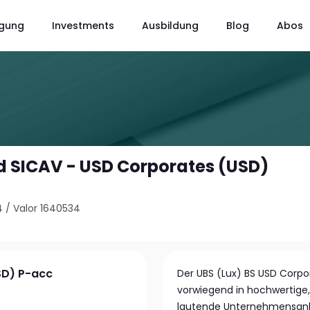
gung
Investments
Ausbildung
Blog
Abos
d SICAV - USD Corporates (USD)
4
/
Valor 1640534
SD) P-acc
Der UBS (Lux) BS USD Corpor
vorwiegend in hochwertige,
lautende Unternehmensanle