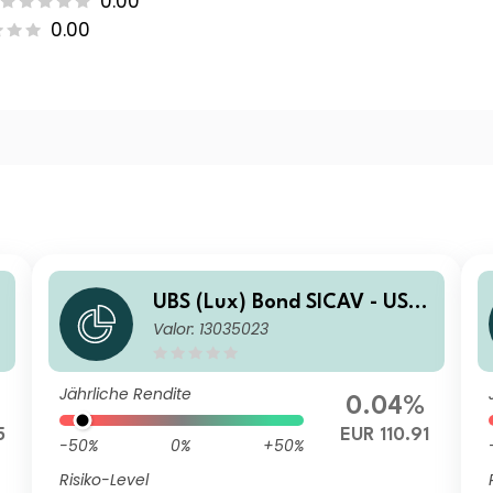
0.00
0.00
UBS (Lux) Bond SICAV - USD
Valor: 13035023
Corporates (USD) (EUR hedg
ed) P-acc
Jährliche Rendite
0.04%
5
EUR 110.91
-50%
0%
+50%
Risiko-Level