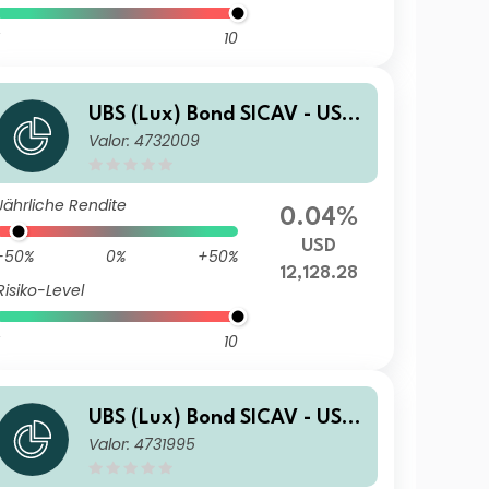
10
UBS (Lux) Bond SICAV - USD
Valor: 4732009
Corporates (USD) U-X-acc
Jährliche Rendite
0.04%
USD
-50%
0%
+50%
12,128.28
Risiko-Level
10
UBS (Lux) Bond SICAV - USD
Valor: 4731995
Corporates (USD) F-acc