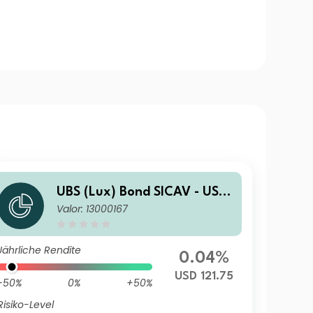
UBS (Lux) Bond SICAV - USD
Valor: 13000167
Corporates (USD) QL-acc
Jährliche Rendite
0.04%
USD 121.75
-50%
0%
+50%
Risiko-Level