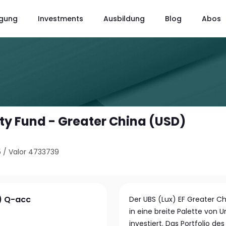
gung
Investments
Ausbildung
Blog
Abos
ity Fund - Greater China (USD)
5
/
Valor 4733739
D) Q-acc
Der UBS (Lux) EF Greater Ch
in eine breite Palette von
investiert. Das Portfolio de