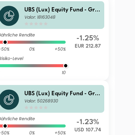
UBS (Lux) Equity Fund - Gre
Valor: 18163048
ater China (USD) (EUR hedg
ed) P-acc
Jährliche Rendite
-1.25%
EUR 212.87
-50%
0%
+50%
Risiko-Level
10
UBS (Lux) Equity Fund - Gre
Valor: 50268930
ater China (USD) I-A3-acc
Jährliche Rendite
-1.23%
USD 107.74
-50%
0%
+50%