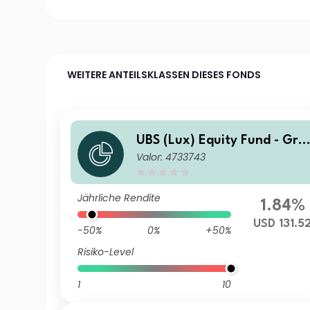
WEITERE ANTEILSKLASSEN DIESES FONDS
UBS (Lux) Equity Fund - Gre
Valor: 4733743
ater China (USD) I-A2-acc
Jährliche Rendite
1.84%
USD 131.5
-50%
0%
+50%
Risiko-Level
1
10