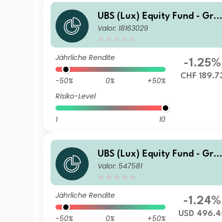
UBS (Lux) Equity Fund - Gre
Valor: 18163029
ater China (USD) (CHF hedg
ed) P-acc
Jährliche Rendite
-1.25%
CHF 189.7
-50%
0%
+50%
Risiko-Level
1
10
UBS (Lux) Equity Fund - Gre
Valor: 547581
ater China (USD) P-acc
Jährliche Rendite
-1.24%
USD 496.4
-50%
0%
+50%