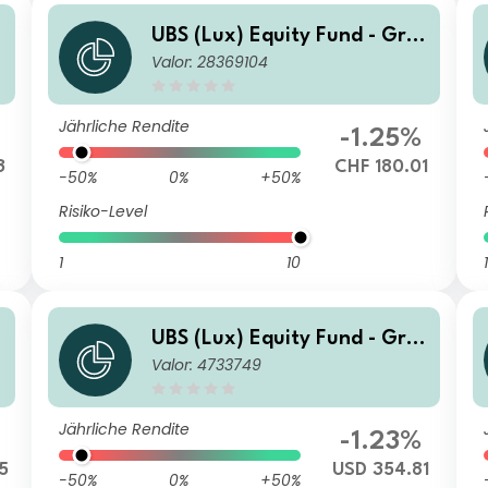
UBS (Lux) Equity Fund - Gre
Valor: 28369104
ater China (USD) (CHF hedg
ed) Q-acc
Jährliche Rendite
-1.25%
3
CHF 180.01
-50%
0%
+50%
Risiko-Level
1
10
1
UBS (Lux) Equity Fund - Gre
Valor: 4733749
ater China (USD) I-X-acc
Jährliche Rendite
-1.23%
5
USD 354.81
-50%
0%
+50%