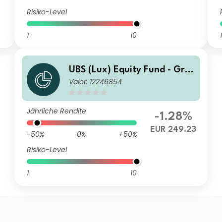
Risiko-Level
1
10
1
UBS (Lux) Equity Fund - Gre
Valor: 12246854
ater China (USD) (EUR) N-ac
c
Jährliche Rendite
-1.28%
EUR 249.23
-50%
0%
+50%
Risiko-Level
1
10