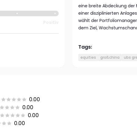
eine breite Abdeckung der 
einer disziplinierten Anla
wählt der Portfoliomanager
Positiv
dem Ziel, Wachstumschanc
Tags:
equities
großchina
ubs gr
0.00
0.00
0.00
0.00