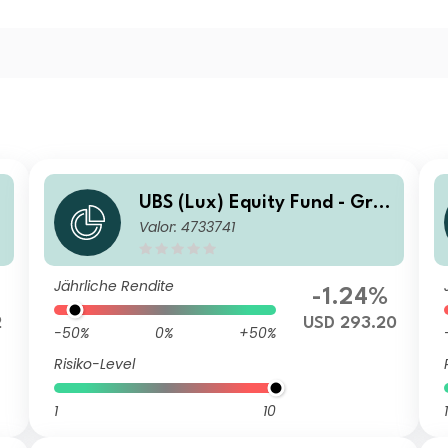
UBS (Lux) Equity Fund - Gre
Valor: 4733741
ater China (USD) I-A1-acc
Jährliche Rendite
-1.24%
2
USD 293.20
-50%
0%
+50%
Risiko-Level
1
10
1