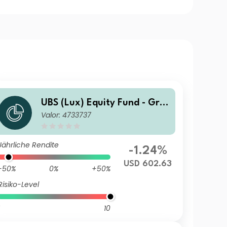
UBS (Lux) Equity Fund - Gre
Valor: 4733737
ater China (USD) F-acc
Jährliche Rendite
-1.24%
USD 602.63
-50%
0%
+50%
Risiko-Level
10