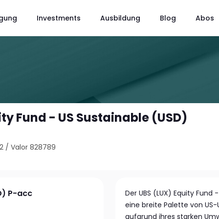
gung
Investments
Ausbildung
Blog
Abos
ity Fund - US Sustainable (USD)
2
/
Valor 828789
D) P-acc
Der UBS (LUX) Equity Fund - 
eine breite Palette von US
aufgrund ihres starken Umw