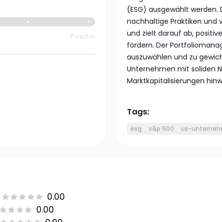
(ESG) ausgewählt werden. 
nachhaltige Praktiken und
und zielt darauf ab, posit
Positiv
fördern. Der Portfoliomanag
auszuwählen und zu gewicht
Unternehmen mit soliden Na
Marktkapitalisierungen hinw
Tags:
esg
s&p 500
us-unterne
0.00
0.00