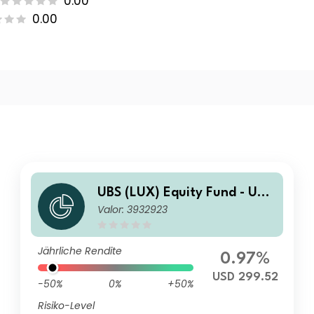
0.00
0.00
UBS (LUX) Equity Fund - US S
Valor: 3932923
ustainable (USD) Q-acc
Jährliche Rendite
0.97%
USD 299.52
-50%
0%
+50%
Risiko-Level