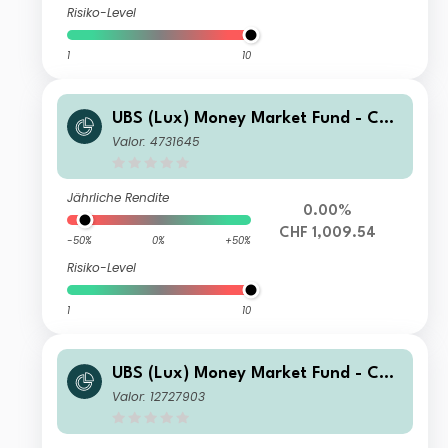
Risiko-Level
1
10
UBS (Lux) Money Market Fund - CHF
Institutional-acc
Valor: 4731645
Jährliche Rendite
0.00%
CHF 1,009.54
-50%
0%
+50%
Risiko-Level
1
10
UBS (Lux) Money Market Fund - CHF
QL-acc
Valor: 12727903