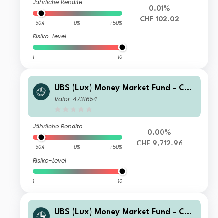
Jährliche Rendite
0.01%
CHF 102.02
-50%
0%
+50%
Risiko-Level
1
10
UBS (Lux) Money Market Fund - CHF
U-X-acc
Valor: 4731654
Jährliche Rendite
0.00%
CHF 9,712.96
-50%
0%
+50%
Risiko-Level
1
10
UBS (Lux) Money Market Fund - CHF