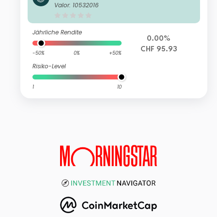
F-acc
Valor: 10532016
Jährliche Rendite
0.00%
CHF 95.93
-50%
0%
+50%
Risiko-Level
1
10