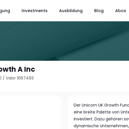
gung
Investments
Ausbildung
Blog
Abos
owth A Inc
0
/
Valor 1667493
Der Unicorn UK Growth Fund
eine breite Palette von Un
investiert. Dazu gehören so
dynamische Unternehmen, d