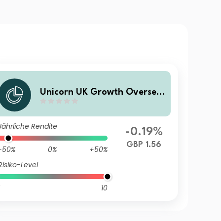
Unicorn UK Growth Oversea
s Income
Jährliche Rendite
-0.19%
GBP 1.56
-50%
0%
+50%
Risiko-Level
10