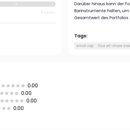
Darüber hinaus kann der F
Barinstrumente halten, um 
Positiv
Gesamtwert des Portfolios z
Tags:
small cap
ftse all-share ind
0.00
0.00
0.00
0.00