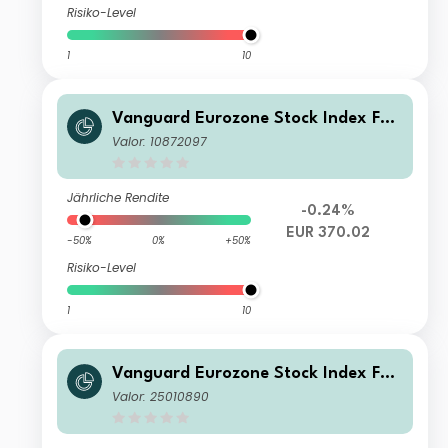
Risiko-Level
1
10
Vanguard Eurozone Stock Index Fun
d Investor EUR Accumulation
Valor: 10872097
Jährliche Rendite
-0.24%
EUR 370.02
-50%
0%
+50%
Risiko-Level
1
10
Vanguard Eurozone Stock Index Fun
d Institutional Plus EUR Acc
Valor: 25010890