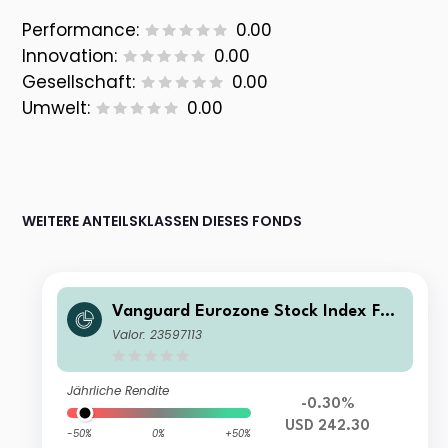
Performance:
0.00
Innovation:
0.00
Gesellschaft:
0.00
Umwelt:
0.00
WEITERE ANTEILSKLASSEN DIESES FONDS
Vanguard Eurozone Stock Index Fun
d Institutional Plus USD Acc
Valor: 23597113
Jährliche Rendite
-0.30%
USD 242.30
-50%
0%
+50%