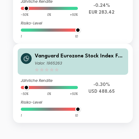
Jährliche Rendite
-0.24%
EUR 283.42
-50%
0%
+50%
Risiko-Level
1
10
Vanguard Eurozone Stock Index Fun
d USD Acc
Valor: 1965263
Jährliche Rendite
-0.30%
USD 488.65
-50%
0%
+50%
Risiko-Level
1
10