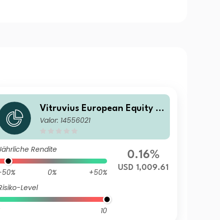
Vitruvius European Equity BI
Valor: 14556021
USD
Jährliche Rendite
0.16%
USD 1,009.61
-50%
0%
+50%
Risiko-Level
10