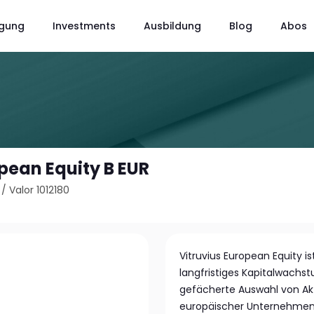
gung
Investments
Ausbildung
Blog
Abos
pean Equity B EUR
/
Valor 1012180
Vitruvius European Equity ist
langfristiges Kapitalwachst
gefächerte Auswahl von A
europäischer Unternehmen i