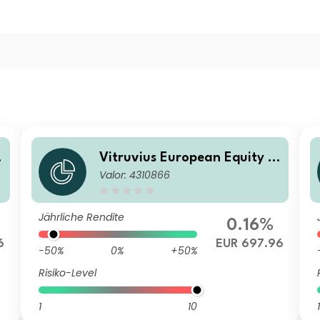
Vitruvius European Equity BI
Valor: 4310866
EUR
Jährliche Rendite
0.16%
6
EUR 697.96
-50%
0%
+50%
Risiko-Level
1
10
1