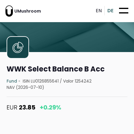
EN
DE
UMushroom
WWK Select Balance B Acc
Fund
ISIN LU0126855641
/
Valor 1254242
NAV (2026-07-10)
EUR
23.85
+0.29%