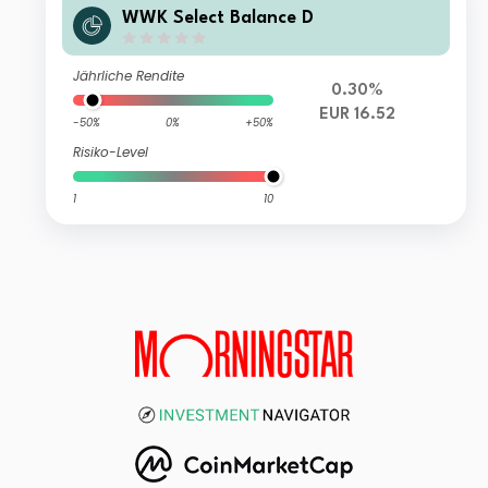
WWK Select Balance D
Jährliche Rendite
0.30%
EUR 16.52
-50%
0%
+50%
Risiko-Level
1
10