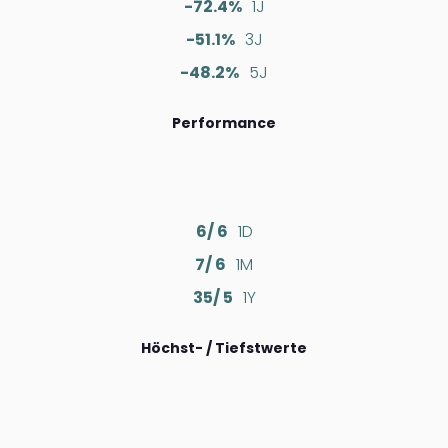
-72.4%
1J
-51.1%
3J
-48.2%
5J
Performance
6/ 6
1D
7/ 6
1M
35/ 5
1Y
Höchst- / Tiefstwerte