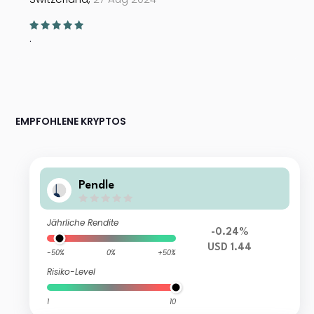
.
EMPFOHLENE KRYPTOS
Pendle
Jährliche Rendite
-0.24%
USD 1.44
-50%
0%
+50%
Risiko-Level
1
10