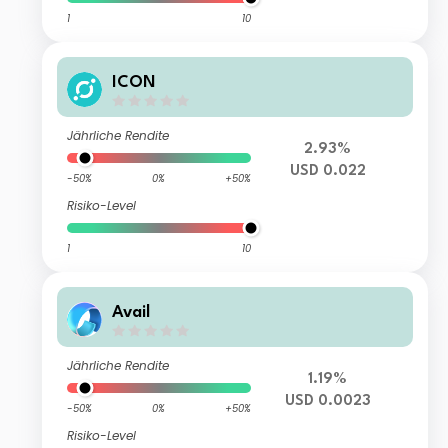
1
10
ICON
Jährliche Rendite
2.93%
USD 0.022
-50%
0%
+50%
Risiko-Level
1
10
Avail
Jährliche Rendite
1.19%
USD 0.0023
-50%
0%
+50%
Risiko-Level