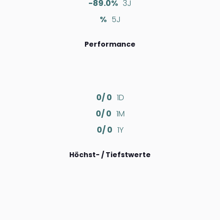
-89.0%
3J
%
5J
Performance
0/ 0
1D
0/ 0
1M
0/ 0
1Y
Höchst- / Tiefstwerte