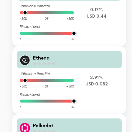
Jährliche Rendite
0.17%
USD 0.44
-50%
0%
+50%
Risiko-Level
1
10
Ethena
Jährliche Rendite
2.91%
USD 0.082
-50%
0%
+50%
Risiko-Level
1
10
Polkadot