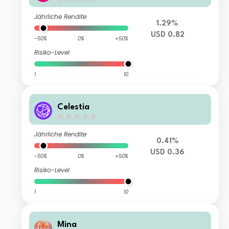
Jährliche Rendite
1.29%
USD 0.82
-50%
0%
+50%
Risiko-Level
1
10
Celestia
Jährliche Rendite
0.41%
USD 0.36
-50%
0%
+50%
Risiko-Level
1
10
Mina