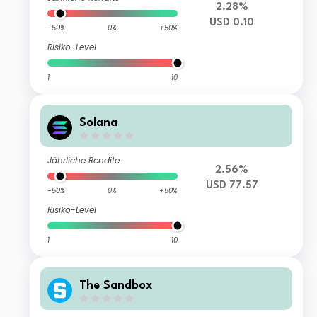
2.28%
USD 0.10
-50%
0%
+50%
Risiko-Level
1
10
Solana
Jährliche Rendite
2.56%
USD 77.57
-50%
0%
+50%
Risiko-Level
1
10
The Sandbox