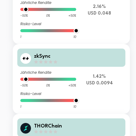
Jährliche Rendite
2.16%
USD 0.048
-50%
0%
+50%
Risiko-Level
1
10
zkSync
Jährliche Rendite
1.42%
USD 0.0094
-50%
0%
+50%
Risiko-Level
1
10
THORChain