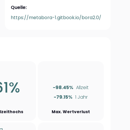
Quelle:
https://metabora-1.gitbook.io/bora2.0/
61%
-98.45%
Allzeit
-79.15%
1 Jahr
llzeithochs
Max. Wertverlust