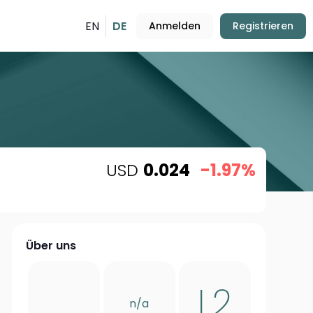
EN
DE
Anmelden
Registrieren
USD
0.024
-1.97%
Über uns
L2
n/a