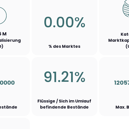
0.00%
6 M
Kat
lisierung
Marktkap
D)
% des Marktes
(
91.21%
50000
1205
Flüssige / Sich im Umlauf
Bestände
befindende Bestände
Max. 