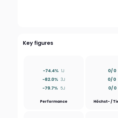
Key figures
-74.4%
1J
0/ 0
-82.0%
3J
0/ 0
-79.7%
5J
0/ 0
Performance
Höchst- / T