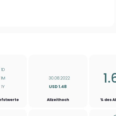
1D
1.
1M
30.08.2022
1Y
USD 1.48
iefstwerte
Allzeithoch
% des A