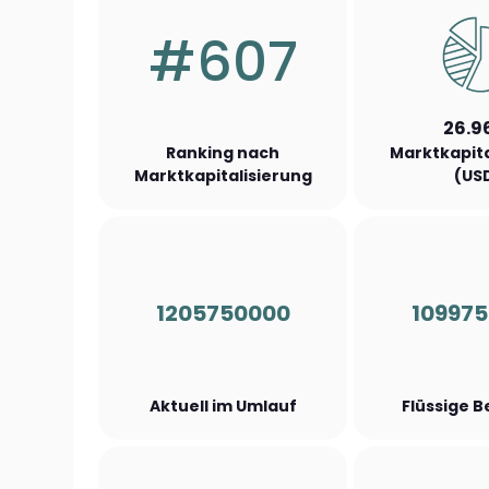
#607
26.9
Ranking nach
Marktkapita
Marktkapitalisierung
(US
1205750000
10997
Aktuell im Umlauf
Flüssige 