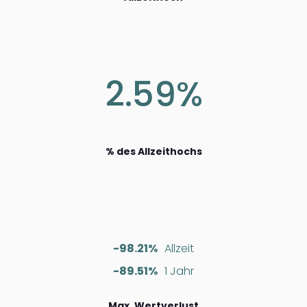
2.59%
% des Allzeithochs
-98.21%
Allzeit
-89.51%
1 Jahr
Max. Wertverlust