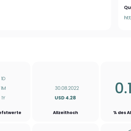
Que
ht
1D
0.
1M
30.08.2022
1Y
USD 4.28
iefstwerte
Allzeithoch
% des A