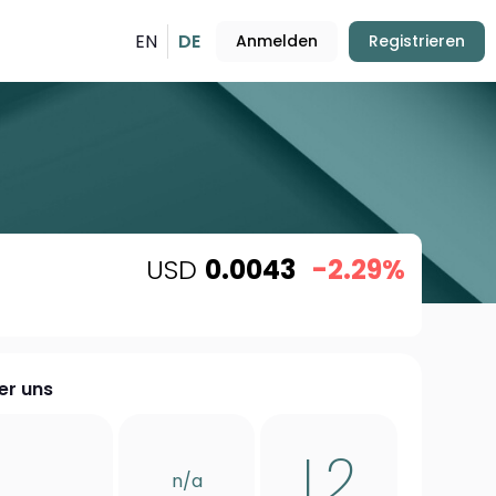
EN
DE
Anmelden
Registrieren
USD
0.0043
-2.29%
er uns
L2
n/a