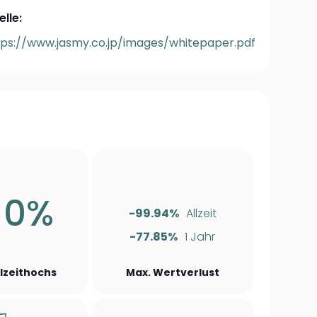
lle:
tps://www.jasmy.co.jp/images/whitepaper.pdf
10%
-99.94%
Allzeit
-77.85%
1 Jahr
llzeithochs
Max. Wertverlust