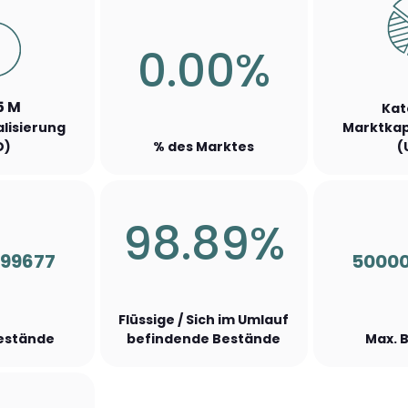
0.00%
5 M
Kat
lisierung
Marktkap
D)
% des Marktes
(
98.89%
99677
5000
Flüssige / Sich im Umlauf
Bestände
befindende Bestände
Max. 