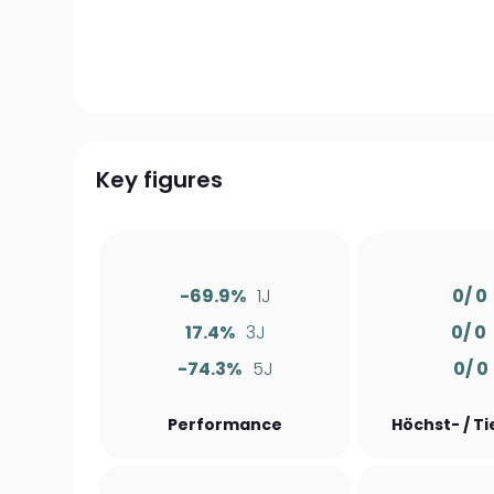
Key figures
-69.9%
1J
0/ 0
17.4%
3J
0/ 0
-74.3%
5J
0/ 0
Performance
Höchst- / T