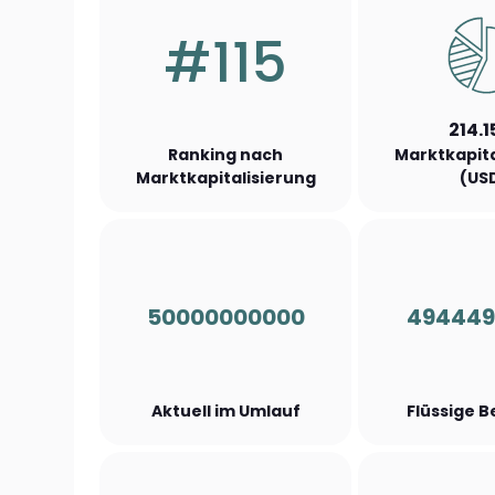
#115
214.1
Ranking nach
Marktkapita
Marktkapitalisierung
(US
50000000000
494449
Aktuell im Umlauf
Flüssige 