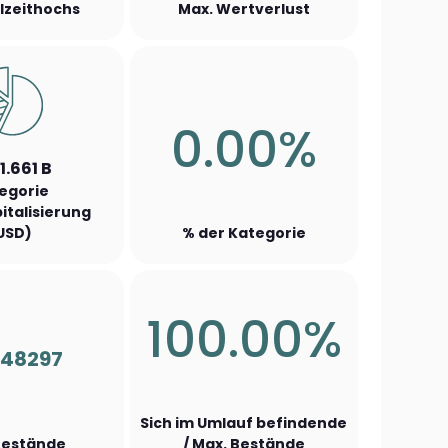
llzeithochs
Max. Wertverlust
0.00%
1.661 B
egorie
italisierung
USD)
% der Kategorie
100.00%
248297
Sich im Umlauf befindende
Bestände
/ Max. Bestände