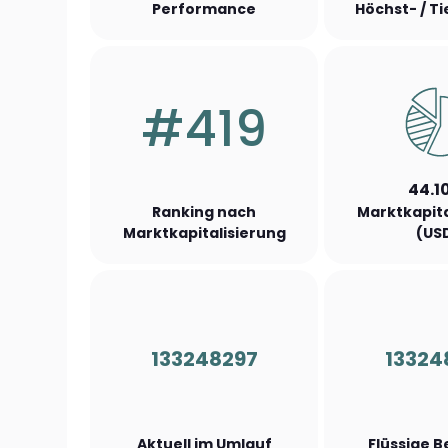
Performance
Höchst- / T
#419
44.1
Ranking nach
Marktkapita
Marktkapitalisierung
(US
133248297
13324
Aktuell im Umlauf
Flüssige 