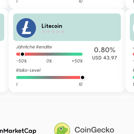
1
10
1
Litecoin
Jährliche Rendite
0.80%
USD 43.97
-50%
0%
+50%
Risiko-Level
1
10
1