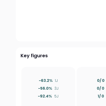
Key figures
-63.2%
1J
0/ 0
-56.0%
3J
0/ 0
-92.4%
5J
1/ 0