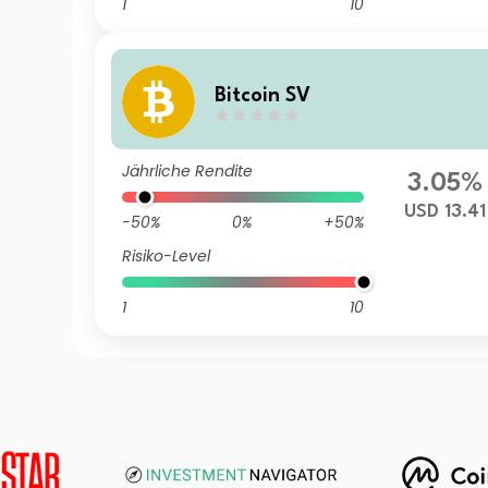
1
10
Bitcoin SV
Jährliche Rendite
3.05%
USD 13.41
-50%
0%
+50%
Risiko-Level
1
10