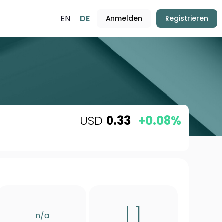
EN
DE
Anmelden
Registrieren
USD
0.33
+0.08%
L1
n/a