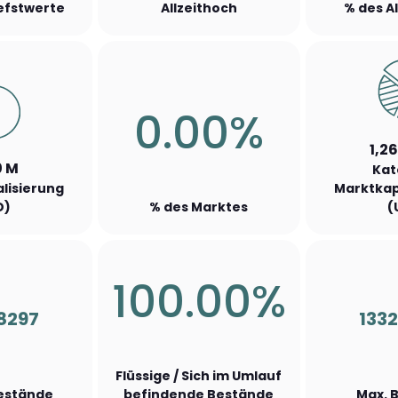
iefstwerte
Allzeithoch
% des A
0.00%
1,26
0 M
Kat
lisierung
Marktkap
D)
% des Marktes
(
100.00%
8297
133
Flüssige / Sich im Umlauf
Bestände
befindende Bestände
Max. 