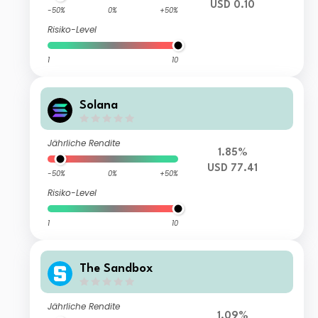
USD 0.10
-50%
0%
+50%
Risiko-Level
1
10
Solana
Jährliche Rendite
1.85%
USD 77.41
-50%
0%
+50%
Risiko-Level
1
10
The Sandbox
Jährliche Rendite
1.09%