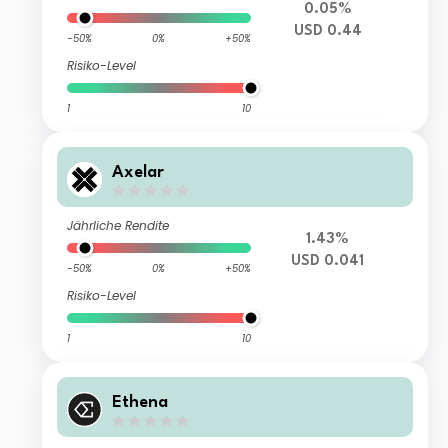
0.05%
USD 0.44
-50%
0%
+50%
Risiko-Level
1
10
Axelar
Jährliche Rendite
1.43%
USD 0.041
-50%
0%
+50%
Risiko-Level
1
10
Ethena