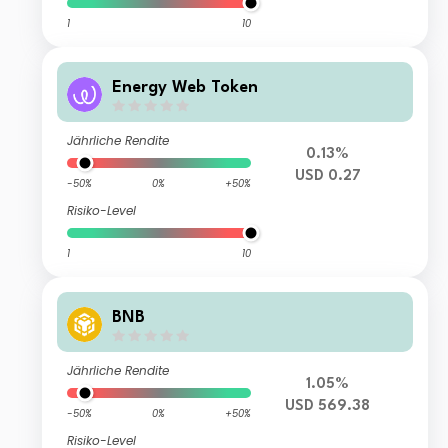
1
10
Energy Web Token
Jährliche Rendite
0.13%
USD 0.27
-50%
0%
+50%
Risiko-Level
1
10
BNB
Jährliche Rendite
1.05%
USD 569.38
-50%
0%
+50%
Risiko-Level