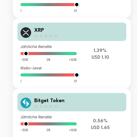
1
10
XRP
Jährliche Rendite
1.39%
USD 1.10
-50%
0%
+50%
Risiko-Level
1
10
Bitget Token
Jährliche Rendite
0.56%
USD 1.65
-50%
0%
+50%