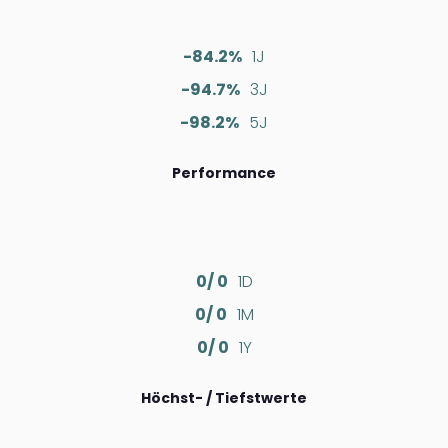
-84.2%
1J
-94.7%
3J
-98.2%
5J
Performance
0/ 0
1D
0/ 0
1M
0/ 0
1Y
Höchst- / Tiefstwerte