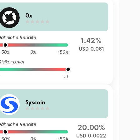
0x
Jährliche Rendite
1.42%
USD 0.081
-50%
0%
+50%
Risiko-Level
10
Syscoin
Jährliche Rendite
20.00%
USD 0.0022
-50%
0%
+50%