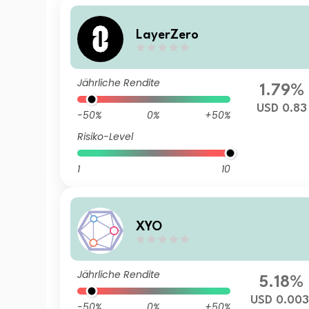
LayerZero
Jährliche Rendite
1.79%
USD 0.83
-50%
0%
+50%
Risiko-Level
1
10
XYO
Jährliche Rendite
5.18%
USD 0.003
-50%
0%
+50%