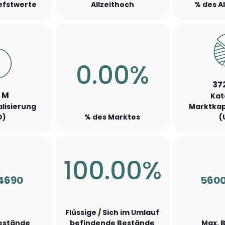
iefstwerte
Allzeithoch
% des A
0.00%
372
6 M
Kat
lisierung
Marktkap
D)
% des Marktes
(
100.00%
4690
560
Flüssige / Sich im Umlauf
Bestände
befindende Bestände
Max. 