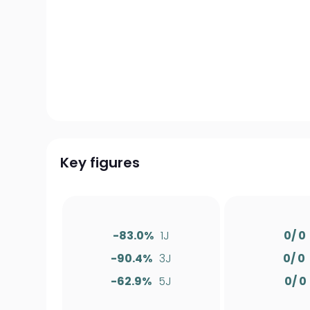
Key figures
-83.0%
1J
0/ 0
-90.4%
3J
0/ 0
-62.9%
5J
0/ 0