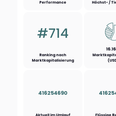
Performance
Höchst- / T
#714
16.1
Ranking nach
Marktkapita
Marktkapitalisierung
(US
416254690
41625
Aktuell im Umlauf
Flüssige 