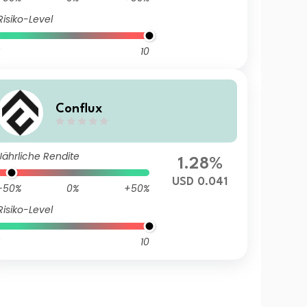
Risiko-Level
10
Conflux
Jährliche Rendite
1.28%
USD 0.041
-50%
0%
+50%
Risiko-Level
10