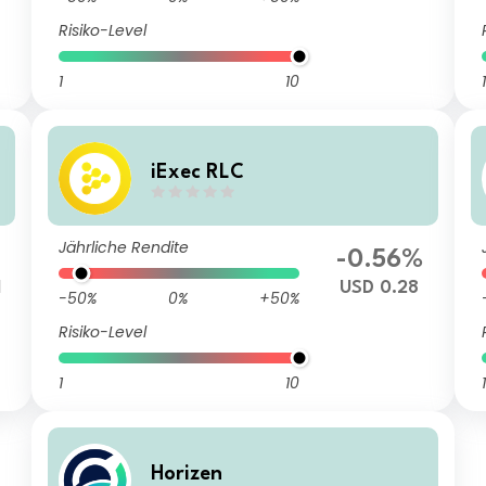
Risiko-Level
1
10
1
iExec RLC
Jährliche Rendite
-0.56%
1
USD 0.28
-50%
0%
+50%
Risiko-Level
1
10
1
Horizen