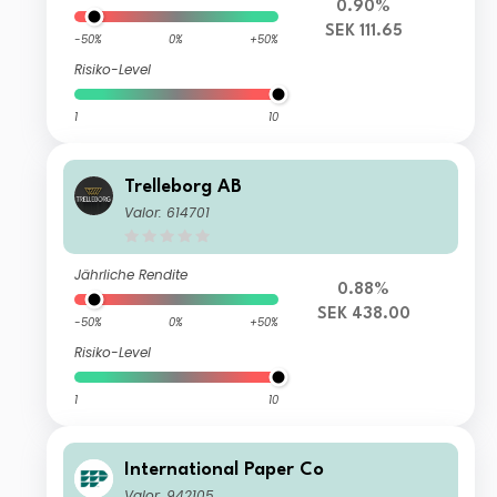
0.90%
SEK 111.65
-50%
0%
+50%
Risiko-Level
1
10
Trelleborg AB
Valor: 614701
Jährliche Rendite
0.88%
SEK 438.00
-50%
0%
+50%
Risiko-Level
1
10
International Paper Co
Valor: 942105