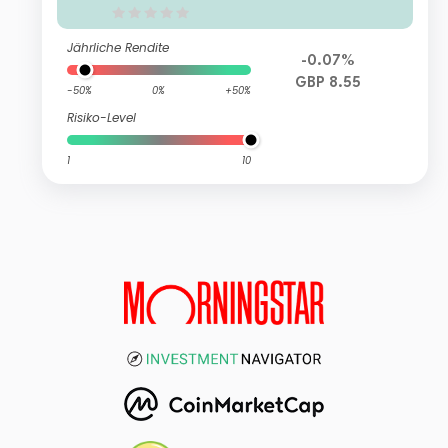
Jährliche Rendite
-0.07%
GBP 8.55
-50%
0%
+50%
Risiko-Level
1
10