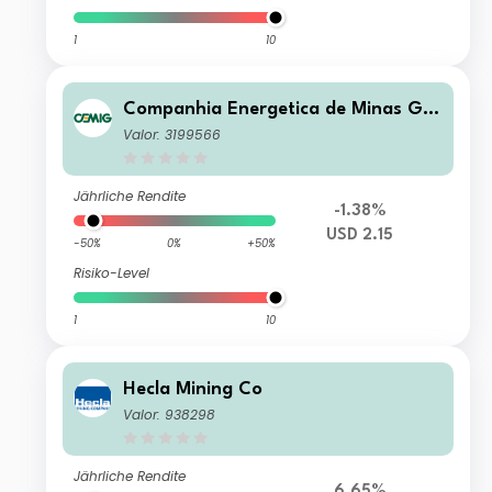
1
10
Companhia Energetica de Minas Ger
ais SA
Valor: 3199566
Jährliche Rendite
-1.38%
USD 2.15
-50%
0%
+50%
Risiko-Level
1
10
Hecla Mining Co
Valor: 938298
Jährliche Rendite
6.65%