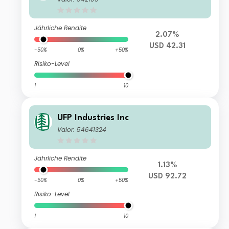
Jährliche Rendite
2.07%
USD 42.31
-50%
0%
+50%
Risiko-Level
1
10
UFP Industries Inc
Valor: 54641324
Jährliche Rendite
1.13%
USD 92.72
-50%
0%
+50%
Risiko-Level
1
10