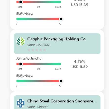
USD 15.39
-50%
0%
+50%
Risiko-Level
1
10
Graphic Packaging Holding Co
Valor: 3270709
Jährliche Rendite
4.76%
USD 11.89
-50%
0%
+50%
Risiko-Level
1
10
China Steel Corporation Sponsored
GDR
Valor: 738603