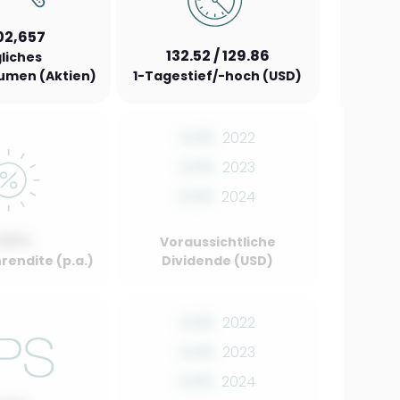
02,657
132.52 / 129.86
liches
umen (Aktien)
1-Tagestief/-hoch (USD)
0.00
2022
0.00
2023
0.00
2024
.00%
Voraussichtliche
rendite (p.a.)
Dividende (USD)
0.00
2022
0.00
2023
0.00
2024