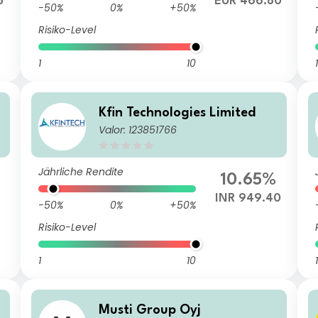
3
EUR 466.80
-50%
0%
+50%
Risiko-Level
1
10
1
Kfin Technologies Limited
Valor: 123851766
Jährliche Rendite
10.65%
INR 949.40
-50%
0%
+50%
Risiko-Level
1
10
1
Musti Group Oyj