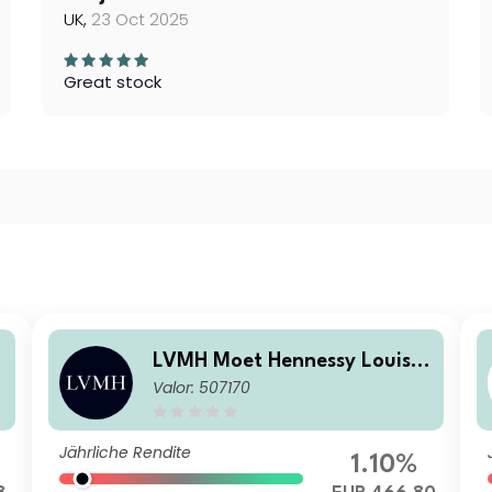
UK,
23 Oct 2025
Great stock
LVMH Moet Hennessy Louis V
Valor: 507170
uitton SE
Jährliche Rendite
1.10%