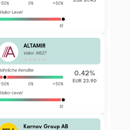
EUR 81.45
-50%
0%
+50%
Risiko-Level
10
ALTAMIR
Valor: 111627
Jährliche Rendite
0.42%
EUR 23.90
-50%
0%
+50%
Risiko-Level
10
Karnov Group AB