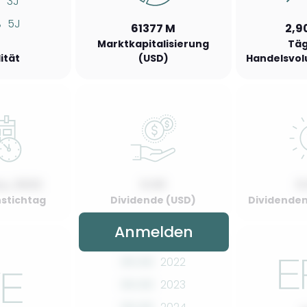
%
3J
%
5J
61377 M
2,9
Marktkapitalisierung
Täg
lität
(USD)
Handelsvol
y, 2022
0.00
0
stichtag
Dividende (USD)
Dividenden
Anmelden
00.00
2022
00.00
2023