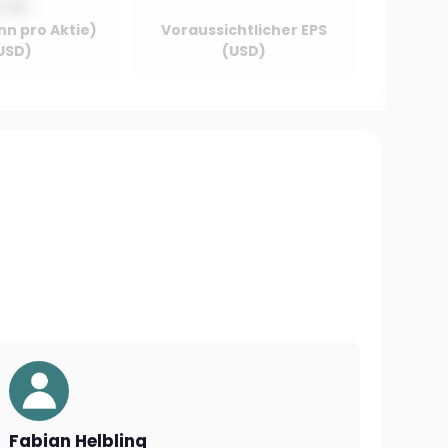
0.00
nn pro Aktie)
Voraussichtlicher EPS
USD)
(USD)
Fabian Helbling