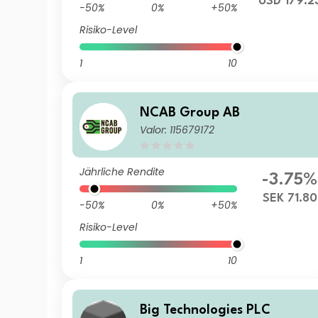
USD 179.2
-50%
0%
+50%
Risiko-Level
1
10
NCAB Group AB
Valor: 115679172
Jährliche Rendite
-3.75%
SEK 71.80
-50%
0%
+50%
Risiko-Level
1
10
Big Technologies PLC