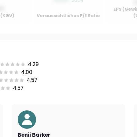
00.00
2024
00
EPS (Gewi
o (KGV)
Voraussichtliches P/E Ratio
(
4.29
4.00
4.57
4.57
Benji Barker