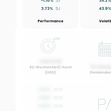
-1.10%
3J
35.2
3.73%
5J
43.9
Performance
Volati
0.00 / 0.00
01 Januar
52-Wochentief/-hoch
(USD)
Dividenden
0.00%
2022
0.00%
2023
0.00%
2024