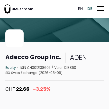
EN
DE
UMushroom
ADEN
Adecco Group Inc.
Equity
ISIN CH0012138605
/
Valor 1213860
SIX Swiss Exchange (2026-08-06)
CHF
22.66
-3.25%