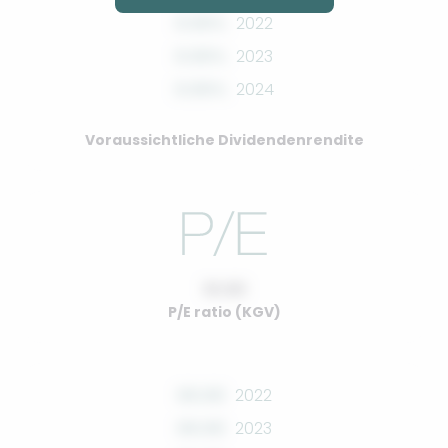
0.00%
2022
0.00%
2023
0.00%
2024
Voraussichtliche Dividendenrendite
10.00
P/E ratio (KGV)
00.00
2022
00.00
2023