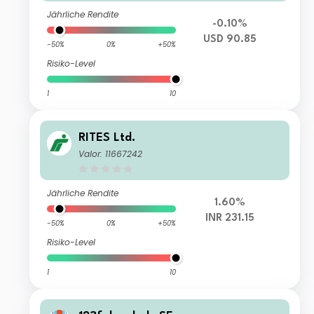
Jährliche Rendite
-0.10%
USD 90.85
-50%
0%
+50%
Risiko-Level
1
10
RITES Ltd.
Valor: 11667242
Jährliche Rendite
1.60%
INR 231.15
-50%
0%
+50%
Risiko-Level
1
10