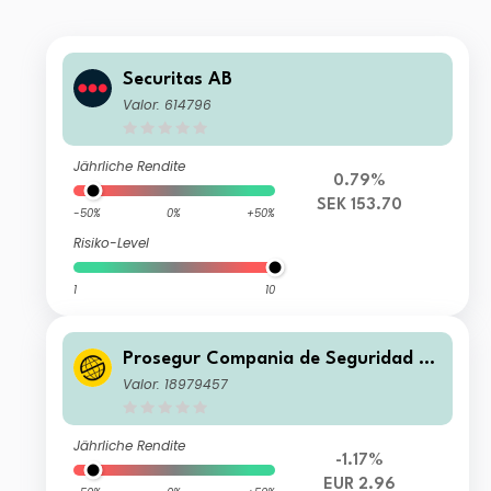
Securitas AB
Valor: 614796
Jährliche Rendite
0.79%
SEK 153.70
-50%
0%
+50%
Risiko-Level
1
10
Prosegur Compania de Seguridad S
A
Valor: 18979457
Jährliche Rendite
-1.17%
EUR 2.96