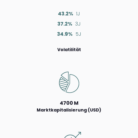
43.2%
1J
37.2%
3J
34.9%
5J
Volatilität
4700 M
Marktkapitalisierung (USD)