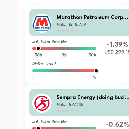
Marathon Petroleum Corpor
Valor: 13105779
ation
Jährliche Rendite
-1.39%
USD 299.1
-50%
0%
+50%
Risiko-Level
1
10
Sempra Energy (doing busin
Valor: 837438
ess as Sempra)
Jährliche Rendite
-0.62