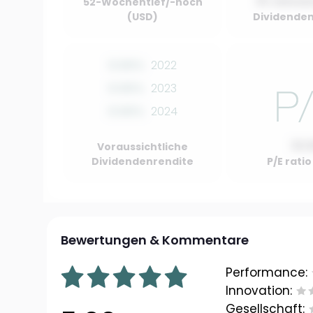
01 Januar
52-Wochentief/-hoch
(USD)
Dividenden
0.00%
2022
0.00%
2023
0.00%
2024
10.
Voraussichtliche
Dividendenrendite
P/E rati
Bewertungen & Kommentare
Performance:
Innovation:
Gesellschaft: