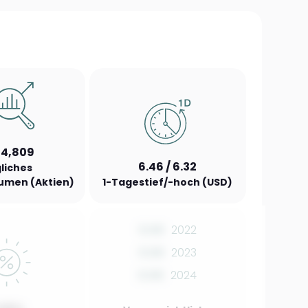
14,809
6.46 / 6.32
liches
umen (Aktien)
1-Tagestief/-hoch (USD)
0.00
2022
0.00
2023
0.00
2024