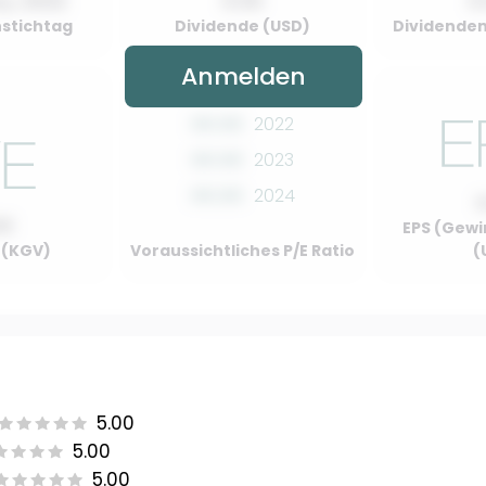
y, 2022
0.00
0
stichtag
Dividende (USD)
Dividenden
Anmelden
00.00
2022
00.00
2023
00.00
2024
00
EPS (Gewi
o (KGV)
Voraussichtliches P/E Ratio
(
5.00
5.00
5.00