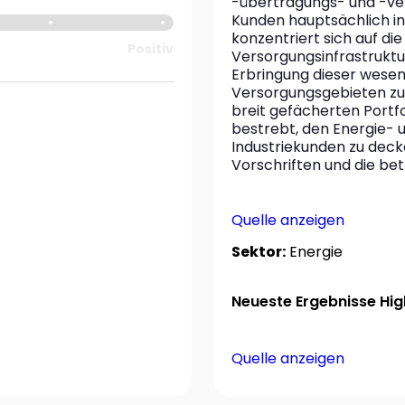
-übertragungs- und -vert
Kunden hauptsächlich i
konzentriert sich auf di
Positiv
Versorgungsinfrastruktur
Erbringung dieser wesent
Versorgungsgebieten zu 
breit gefächerten Portfo
bestrebt, den Energie- 
Industriekunden zu decke
Vorschriften und die bet
Quelle anzeigen
Sektor:
Energie
Neueste Ergebnisse High
Quelle anzeigen