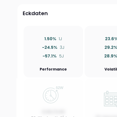
Eckdaten
1.50%
1J
23.6
-24.5%
3J
29.2
-57.1%
5J
28.9
Performance
Volati
0.00 / 0.00