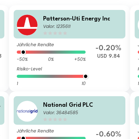
Patterson-Uti Energy Inc
Valor: 1235611
Jährliche Rendite
-0.20%
8
USD 9.84
-50%
0%
+50%
Risiko-Level
1
10
1
National Grid PLC
Valor: 36484585
Jährliche Rendite
%
-0.60%