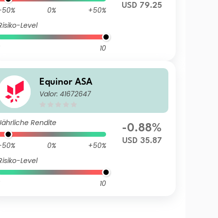
USD 79.25
-50%
0%
+50%
Risiko-Level
10
Equinor ASA
Valor: 41672647
Jährliche Rendite
-0.88%
USD 35.87
-50%
0%
+50%
Risiko-Level
10