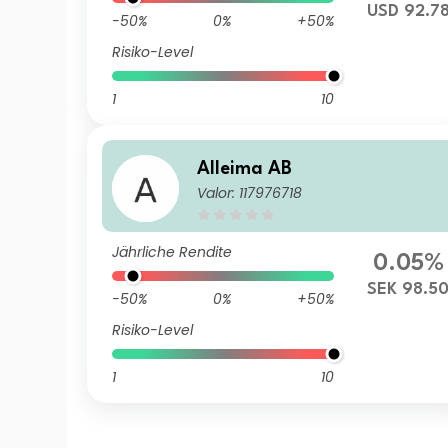
USD 92.7
-50%
0%
+50%
Risiko-Level
1
10
Alleima AB
Valor: 117976718
Jährliche Rendite
0.05%
SEK 98.5
-50%
0%
+50%
Risiko-Level
1
10