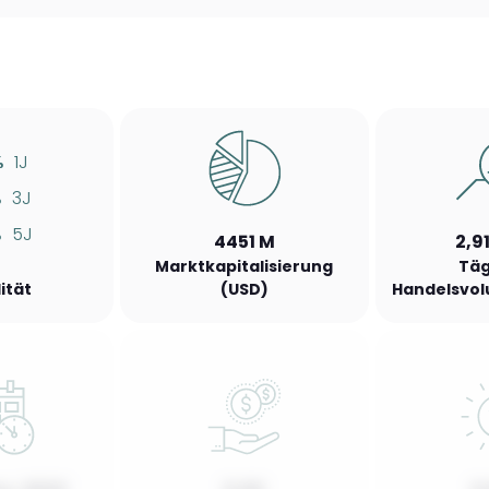
%
1J
%
3J
%
5J
4451 M
2,9
Marktkapitalisierung
Täg
lität
(USD)
Handelsvol