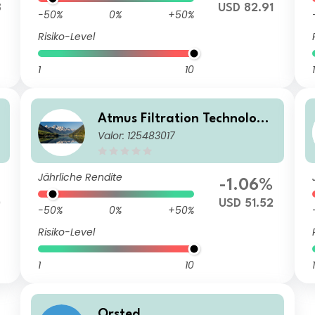
8
USD 82.91
-50%
0%
+50%
Risiko-Level
1
10
1
Atmus Filtration Technologie
Valor: 125483017
s Inc
Jährliche Rendite
-1.06%
0
USD 51.52
-50%
0%
+50%
Risiko-Level
1
10
1
Orsted