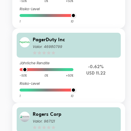
-50%
0%
+50%
Risiko-Level
1
10
PagerDuty Inc
Valor: 46980799
Jährliche Rendite
-0.62%
USD 11.22
-50%
0%
+50%
Risiko-Level
1
10
Rogers Corp
Valor: 967121