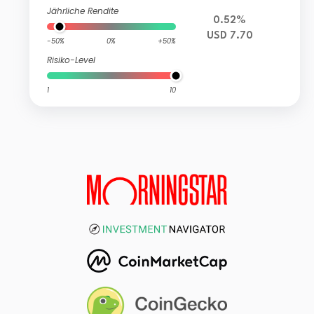
Jährliche Rendite
0.52%
USD 7.70
-50%
0%
+50%
Risiko-Level
1
10