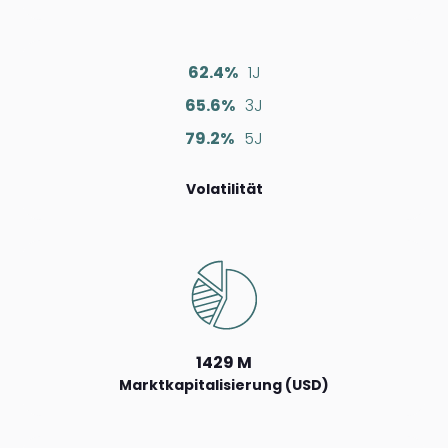
62.4%
1J
65.6%
3J
79.2%
5J
Volatilität
1429 M
Marktkapitalisierung (USD)