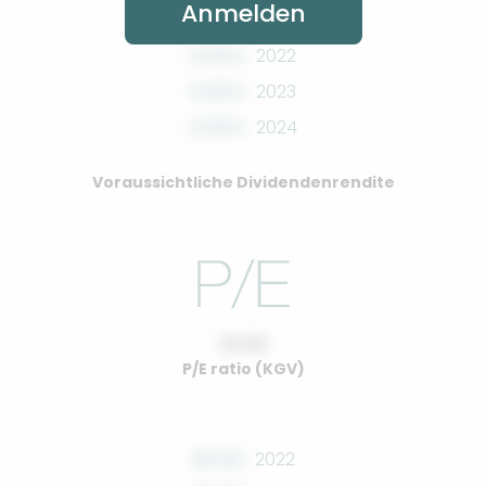
Anmelden
0.00%
2022
0.00%
2023
0.00%
2024
Voraussichtliche Dividendenrendite
10.00
P/E ratio (KGV)
00.00
2022