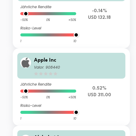
Jährliche Rendite
-0.14%
USD 132.18
-50%
0%
+50%
Risiko-Level
1
10
Apple Inc
Valor: 908440
Jährliche Rendite
0.52%
USD 311.00
-50%
0%
+50%
Risiko-Level
1
10