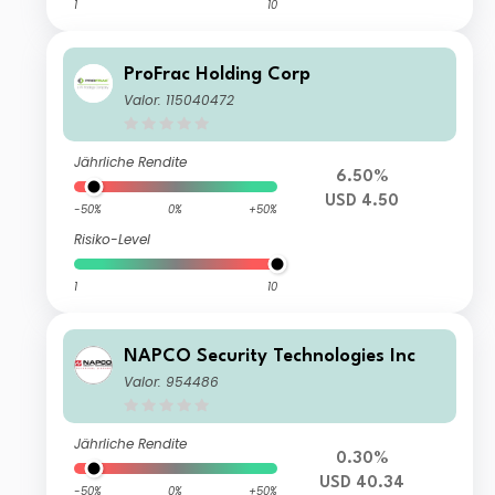
1
10
ProFrac Holding Corp
Valor: 115040472
Jährliche Rendite
6.50%
USD 4.50
-50%
0%
+50%
Risiko-Level
1
10
NAPCO Security Technologies Inc
Valor: 954486
Jährliche Rendite
0.30%
USD 40.34
-50%
0%
+50%