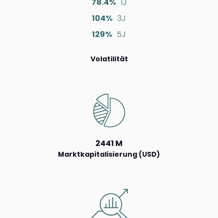
78.4%
1J
104%
3J
129%
5J
Volatilität
2441 M
Marktkapitalisierung (USD)