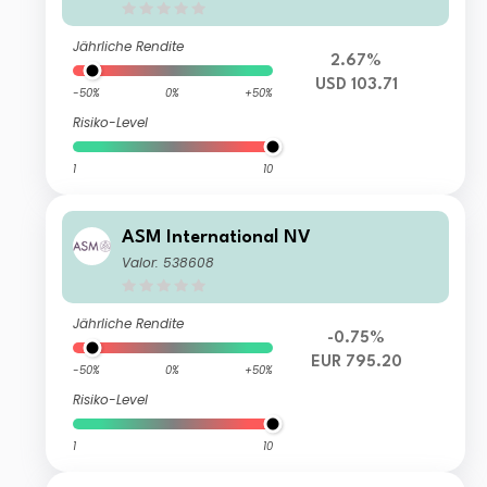
Jährliche Rendite
2.67%
USD 103.71
-50%
0%
+50%
Risiko-Level
1
10
ASM International NV
Valor: 538608
Jährliche Rendite
-0.75%
EUR 795.20
-50%
0%
+50%
Risiko-Level
1
10