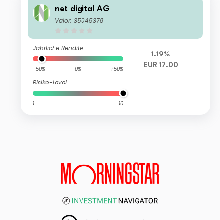
net digital AG
Valor: 35045378
Jährliche Rendite
1.19%
EUR 17.00
-50%
0%
+50%
Risiko-Level
1
10