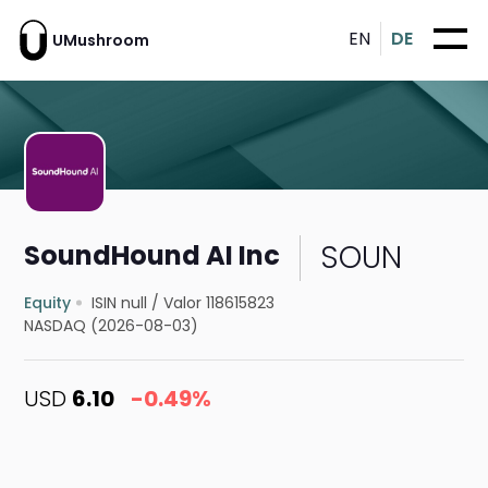
EN
DE
UMushroom
SOUN
SoundHound AI Inc
Equity
ISIN null
/
Valor 118615823
NASDAQ (2026-08-03)
USD
6.10
-0.49%