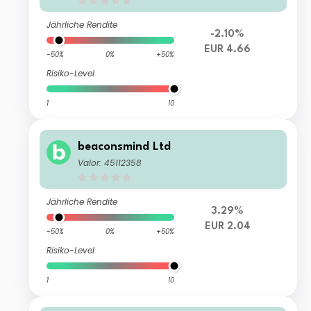
Jährliche Rendite
-2.10%
EUR 4.66
-50%
0%
+50%
Risiko-Level
1
10
beaconsmind Ltd
Valor: 45112358
Jährliche Rendite
3.29%
EUR 2.04
-50%
0%
+50%
Risiko-Level
1
10