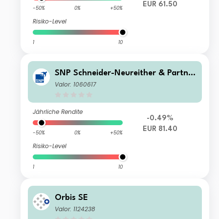
EUR 61.50
-50%
0%
+50%
Risiko-Level
1
10
SNP Schneider-Neureither & Partner
SE
Valor: 1060617
Jährliche Rendite
-0.49%
EUR 81.40
-50%
0%
+50%
Risiko-Level
1
10
Orbis SE
Valor: 1124238