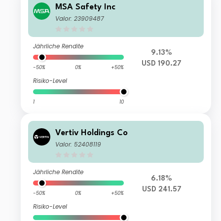
MSA Safety Inc
Valor: 23909487
Jährliche Rendite
9.13%
USD 190.27
-50%
0%
+50%
Risiko-Level
1
10
Vertiv Holdings Co
Valor: 52408119
Jährliche Rendite
6.18%
USD 241.57
-50%
0%
+50%
Risiko-Level