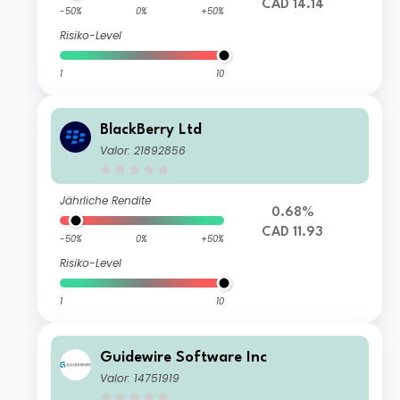
CAD 14.14
-50%
0%
+50%
Risiko-Level
1
10
BlackBerry Ltd
Valor: 21892856
Jährliche Rendite
0.68%
CAD 11.93
-50%
0%
+50%
Risiko-Level
1
10
Guidewire Software Inc
Valor: 14751919