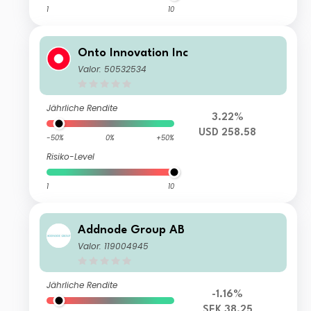
1
10
Onto Innovation Inc
Valor: 50532534
Jährliche Rendite
3.22%
USD 258.58
-50%
0%
+50%
Risiko-Level
1
10
Addnode Group AB
Valor: 119004945
Jährliche Rendite
-1.16%
SEK 38.25