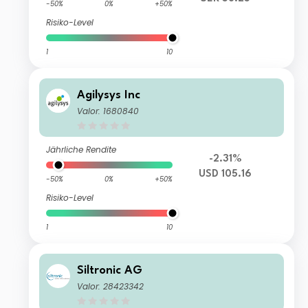
-50%
0%
+50%
Risiko-Level
1
10
Agilysys Inc
Valor: 1680840
Jährliche Rendite
-2.31%
USD 105.16
-50%
0%
+50%
Risiko-Level
1
10
Siltronic AG
Valor: 28423342