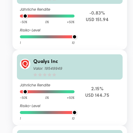
Jährliche Rendite
-0.83%
USD 151.94
-50%
0%
+50%
Risiko-Level
1
10
Qualys Inc
Valor: 19549949
Jährliche Rendite
2.15%
USD 144.75
-50%
0%
+50%
Risiko-Level
1
10