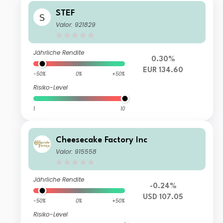
STEF
Valor: 921829
Jährliche Rendite
0.30%
EUR 134.60
-50%
0%
+50%
Risiko-Level
1
10
Cheesecake Factory Inc
Valor: 915558
Jährliche Rendite
-0.24%
USD 107.05
-50%
0%
+50%
Risiko-Level