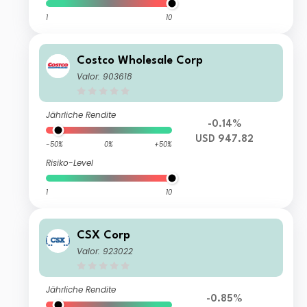
1
10
Costco Wholesale Corp
Valor: 903618
Jährliche Rendite
-0.14%
USD 947.82
-50%
0%
+50%
Risiko-Level
1
10
CSX Corp
Valor: 923022
Jährliche Rendite
-0.85%