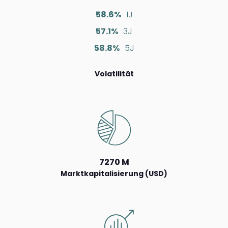
58.6%
1J
57.1%
3J
58.8%
5J
Volatilität
7270 M
Marktkapitalisierung (USD)