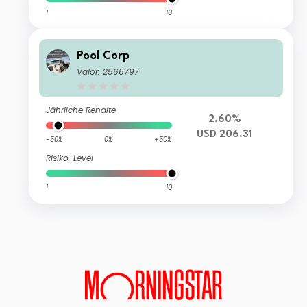
1
10
Pool Corp
Valor: 2566797
Jährliche Rendite
2.60%
USD 206.31
-50%
0%
+50%
Risiko-Level
1
10