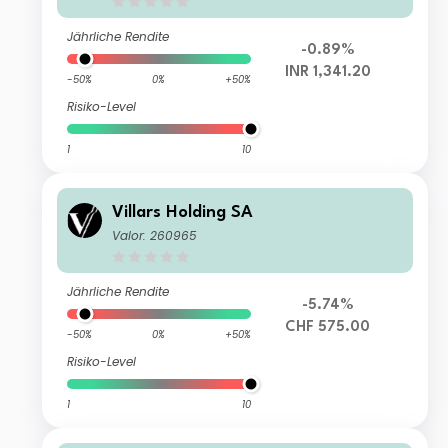
Jährliche Rendite
-0.89%
INR 1,341.20
-50%
0%
+50%
Risiko-Level
1
10
Villars Holding SA
Valor: 260965
Jährliche Rendite
-5.74%
CHF 575.00
-50%
0%
+50%
Risiko-Level
1
10