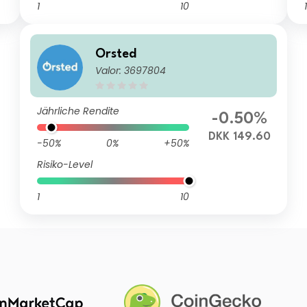
1
10
1
Orsted
Valor: 3697804
Jährliche Rendite
-0.50%
DKK 149.60
-50%
0%
+50%
Risiko-Level
1
10