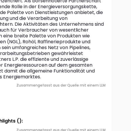
ntriert. Als börsennotierte Partnerschaft 
dende Rolle in der Energieversorgungskette, 
e Palette von Dienstleistungen anbietet, die 
ung und die Verarbeitung von 
htern. Die Aktivitäten des Unternehmens sind 
auch für Verbraucher von wesentlicher 
eine breite Palette von Produkten wie 
ten (NGL), Rohöl, Raffinerieprodukte und 
sein umfangreiches Netz von Pipelines, 
rarbeitungsbetrieben gewährleistet 
ers L.P. die effiziente und zuverlässige 
er Energieressourcen auf dem gesamten 
t damit die allgemeine Funktionalität und 
s Energiemarktes.
Zusammengefasst aus der Quelle mit einem LLM
lights ():
Zusammengefasst aus der Quelle mit einem LLM