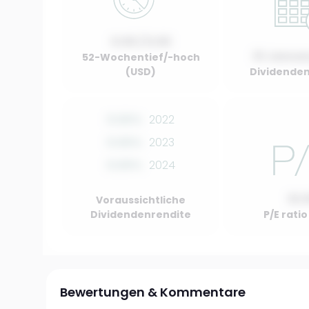
0.00 / 0.00
01 Januar
52-Wochentief/-hoch
(USD)
Dividenden
0.00%
2022
0.00%
2023
0.00%
2024
10.
Voraussichtliche
Dividendenrendite
P/E rati
Bewertungen & Kommentare