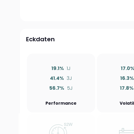
Eckdaten
19.1%
1J
17.0
41.4%
3J
16.3%
56.7%
5J
17.8%
Performance
Volati