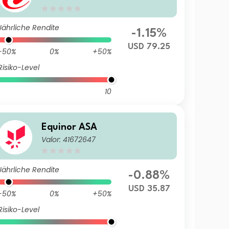
Jährliche Rendite
-1.15%
USD 79.25
-50%
0%
+50%
Risiko-Level
10
Equinor ASA
Valor: 41672647
Jährliche Rendite
-0.88%
USD 35.87
-50%
0%
+50%
Risiko-Level