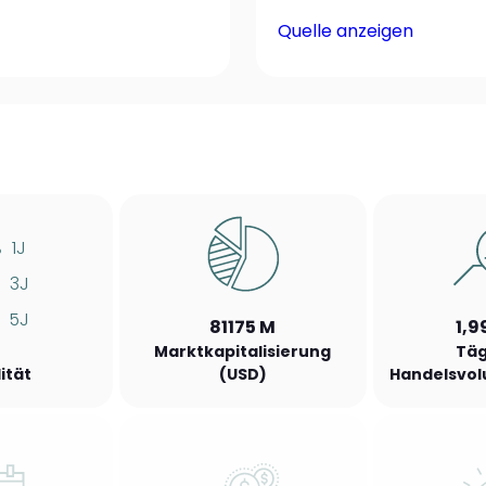
Quelle anzeigen
%
1J
3J
5J
81175 M
1,9
Marktkapitalisierung
Täg
lität
(USD)
Handelsvol