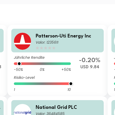
Patterson-Uti Energy Inc
Valor: 1235611
Jährliche Rendite
-0.20%
8
USD 9.84
-50%
0%
+50%
Risiko-Level
1
10
1
National Grid PLC
Valor: 36484585