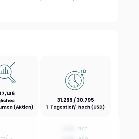
97,146
31.255 / 30.795
liches
umen (Aktien)
1-Tagestief/-hoch (USD)
0.00
2022
0.00
2023