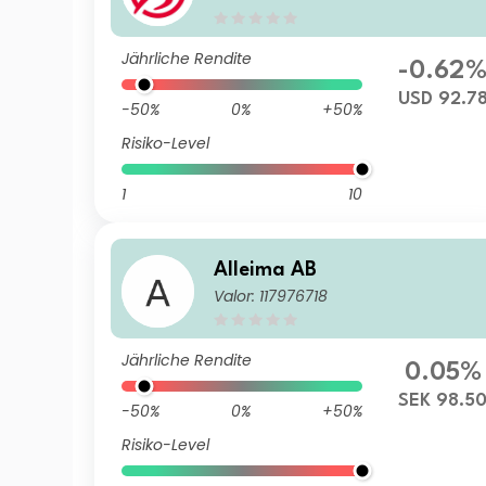
Jährliche Rendite
-0.62
USD 92.7
-50%
0%
+50%
Risiko-Level
1
10
Alleima AB
Valor: 117976718
Jährliche Rendite
0.05%
SEK 98.5
-50%
0%
+50%
Risiko-Level