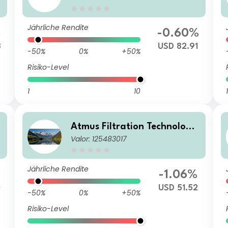
Jährliche Rendite
%
-0.60%
8
USD 82.91
-50%
0%
+50%
Risiko-Level
1
10
1
Atmus Filtration Technologie
Valor: 125483017
s Inc
Jährliche Rendite
-1.06%
0
USD 51.52
-50%
0%
+50%
Risiko-Level