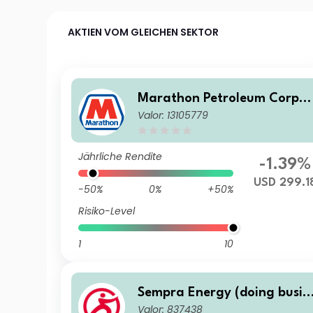
AKTIEN VOM GLEICHEN SEKTOR
Marathon Petroleum Corpor
Valor: 13105779
ation
Jährliche Rendite
-1.39%
USD 299.1
-50%
0%
+50%
Risiko-Level
1
10
Sempra Energy (doing busin
Valor: 837438
ess as Sempra)