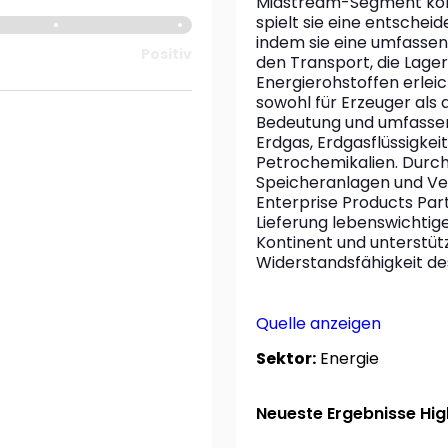
Midstream-Segment konze
spielt sie eine entschei
indem sie eine umfassend
Positiv
den Transport, die Lager
Energierohstoffen erleic
sowohl für Erzeuger als 
Bedeutung und umfassen 
Erdgas, Erdgasflüssigkei
Petrochemikalien. Durch 
Speicheranlagen und Ve
Enterprise Products Partn
Lieferung lebenswichtig
Kontinent und unterstütz
Widerstandsfähigkeit de
Quelle anzeigen
Sektor:
Energie
Neueste Ergebnisse High