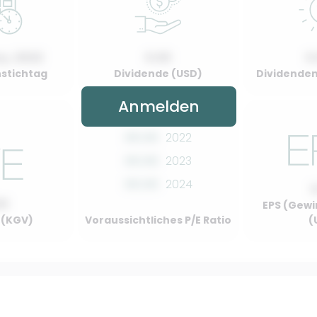
y, 2022
0.00
0
stichtag
Dividende (USD)
Dividenden
Anmelden
00.00
2022
00.00
2023
00.00
2024
00
EPS (Gewi
o (KGV)
Voraussichtliches P/E Ratio
(