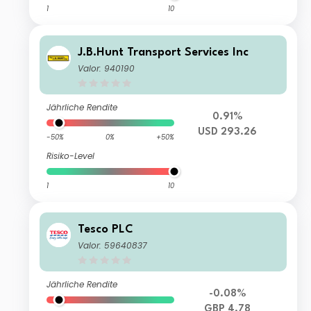
1
10
J.B.Hunt Transport Services Inc
Valor: 940190
Jährliche Rendite
0.91%
USD 293.26
-50%
0%
+50%
Risiko-Level
1
10
Tesco PLC
Valor: 59640837
Jährliche Rendite
-0.08%
GBP 4.78