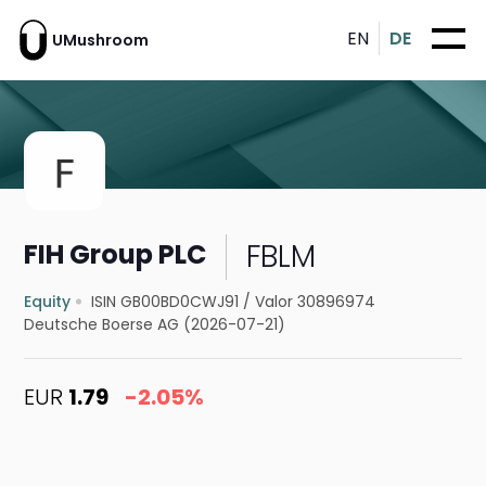
EN
DE
UMushroom
FBLM
FIH Group PLC
Equity
ISIN GB00BD0CWJ91
/
Valor 30896974
Deutsche Boerse AG (2026-07-21)
EUR
1.79
-2.05%