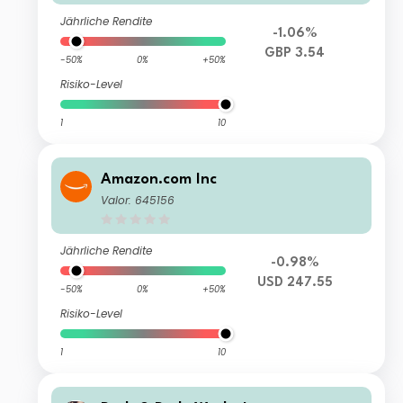
Jährliche Rendite
-1.06%
GBP 3.54
-50%
0%
+50%
Risiko-Level
1
10
Amazon.com Inc
Valor: 645156
Jährliche Rendite
-0.98%
USD 247.55
-50%
0%
+50%
Risiko-Level
1
10