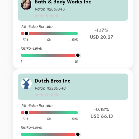
Bath & Body Works Inc
Valor: 112661846
Jährliche Rendite
-1.17%
USD 20.27
-50%
0%
+50%
Risiko-Level
1
10
Dutch Bros Inc
Valor: 113365540
Jährliche Rendite
-0.18%
USD 66.13
-50%
0%
+50%
Risiko-Level