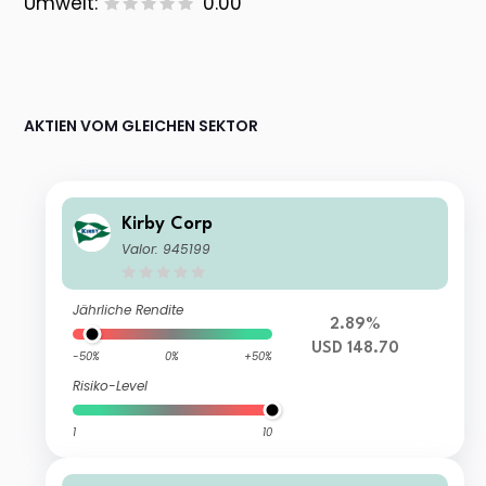
Umwelt:
0.00
AKTIEN VOM GLEICHEN SEKTOR
Kirby Corp
Valor: 945199
Jährliche Rendite
2.89%
USD 148.70
-50%
0%
+50%
Risiko-Level
1
10