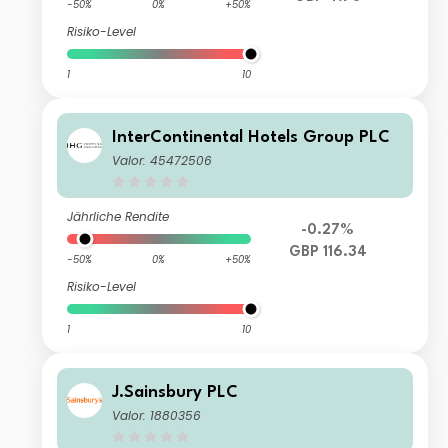
-50%
0%
+50%
Risiko-Level
1
10
InterContinental Hotels Group PLC
Valor: 45472506
Jährliche Rendite
-0.27%
GBP 116.34
-50%
0%
+50%
Risiko-Level
1
10
J.Sainsbury PLC
Valor: 1880356