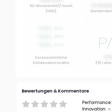
0.00 / 0.00
01 Januar
52-Wochentief/-hoch
(USD)
Dividenden
0.00%
2022
0.00%
2023
0.00%
2024
10.
Voraussichtliche
Dividendenrendite
P/E rati
Bewertungen & Kommentare
Performance:
Innovation: