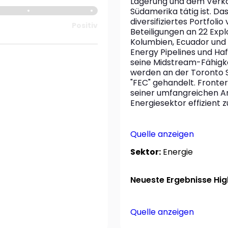
Lagerung und dem Verkau
Südamerika tätig ist. Da
diversifiziertes Portfol
Positiv
Beteiligungen an 22 Expl
Kolumbien, Ecuador und 
Energy Pipelines und Ha
seine Midstream-Fähigk
werden an der Toronto 
"FEC" gehandelt. Fronter
seiner umfangreichen Anl
Energiesektor effizient 
Quelle anzeigen
Sektor:
Energie
Neueste Ergebnisse High
Quelle anzeigen