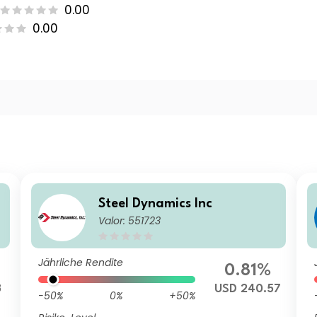
0.00
0.00
Steel Dynamics Inc
Valor: 551723
Jährliche Rendite
0.81%
3
USD 240.57
-50%
0%
+50%