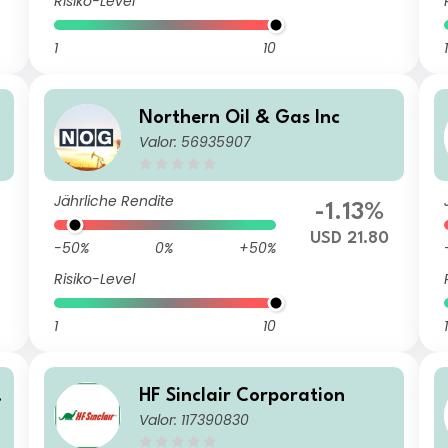
Risiko-Level
1
10
1
Northern Oil & Gas Inc
Valor: 56935907
Jährliche Rendite
-1.13%
USD 21.80
-50%
0%
+50%
Risiko-Level
1
10
1
s
HF Sinclair Corporation
Valor: 117390830