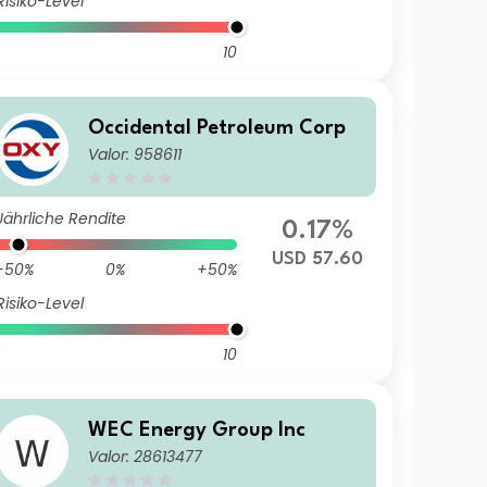
Risiko-Level
10
Occidental Petroleum Corp
Valor: 958611
Jährliche Rendite
0.17%
USD 57.60
-50%
0%
+50%
Risiko-Level
10
WEC Energy Group Inc
Valor: 28613477