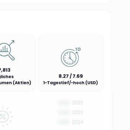
7,813
8.27 / 7.69
liches
umen (Aktien)
1-Tagestief/-hoch (USD)
0.00
2022
0.00
2023
0.00
2024