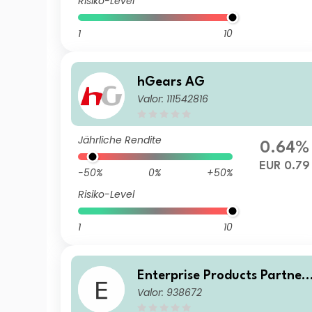
Risiko-Level
1
10
hGears AG
Valor: 111542816
Jährliche Rendite
0.64%
EUR 0.79
-50%
0%
+50%
Risiko-Level
1
10
Enterprise Products Partner
Valor: 938672
LP