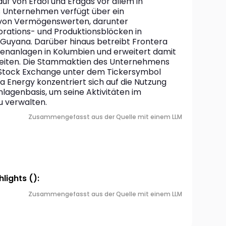
f von Erdöl und Erdgas vor allem in 
s Unternehmen verfügt über ein 
io von Vermögenswerten, darunter 
orations- und Produktionsblöcken in 
Guyana. Darüber hinaus betreibt Frontera 
fenanlagen in Kolumbien und erweitert damit 
eiten. Die Stammaktien des Unternehmens 
Stock Exchange unter dem Tickersymbol 
a Energy konzentriert sich auf die Nutzung 
agenbasis, um seine Aktivitäten im 
zu verwalten.
Zusammengefasst aus der Quelle mit einem LLM
lights ():
Zusammengefasst aus der Quelle mit einem LLM