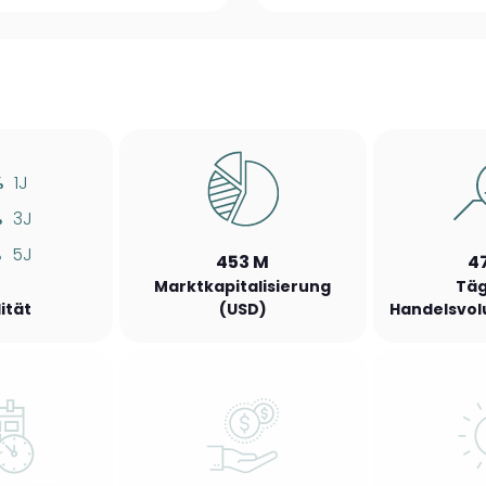
%
1J
%
3J
%
5J
453 M
4
Marktkapitalisierung
Täg
lität
(USD)
Handelsvol