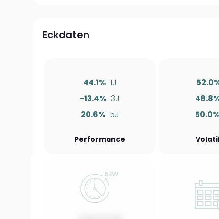
Eckdaten
44.1%
1J
52.0
-13.4%
3J
48.8
20.6%
5J
50.0
Performance
Volati