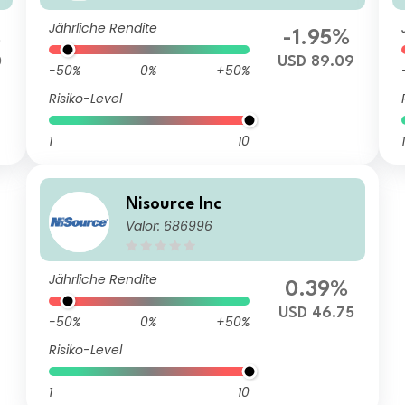
Jährliche Rendite
%
-1.95%
0
USD 89.09
-50%
0%
+50%
Risiko-Level
1
10
1
Nisource Inc
Valor: 686996
Jährliche Rendite
0.39%
USD 46.75
-50%
0%
+50%
Risiko-Level
1
10