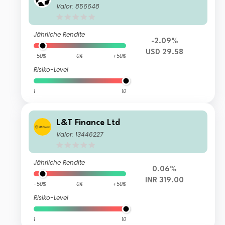
Valor: 856648
Jährliche Rendite
-2.09%
USD 29.58
-50%
0%
+50%
Risiko-Level
1
10
L&T Finance Ltd
Valor: 13446227
Jährliche Rendite
0.06%
INR 319.00
-50%
0%
+50%
Risiko-Level
1
10