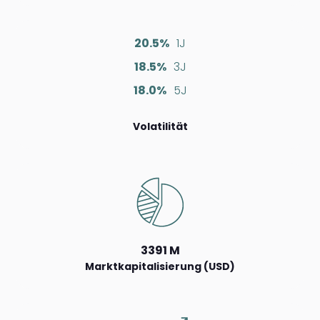
20.5%
1J
18.5%
3J
18.0%
5J
Volatilität
3391 M
Marktkapitalisierung (USD)