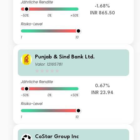
Jährliche Rendite
-1.68%
INR 865.50
-50%
0%
+50%
Risiko-Level
1
10
Punjab & Sind Bank Ltd.
Valor: 12165781
Jährliche Rendite
0.67%
INR 23.94
-50%
0%
+50%
Risiko-Level
1
10
CoStar Group Inc