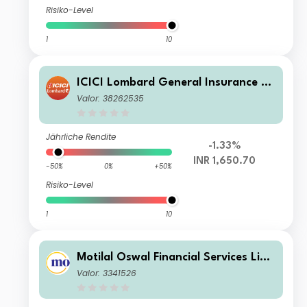
Risiko-Level
1
10
ICICI Lombard General Insurance C
o. Ltd.
Valor: 38262535
Jährliche Rendite
-1.33%
INR 1,650.70
-50%
0%
+50%
Risiko-Level
1
10
Motilal Oswal Financial Services Limi
ted
Valor: 3341526