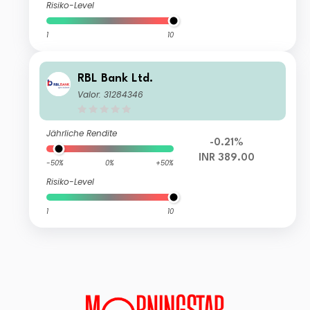
Risiko-Level
1
10
RBL Bank Ltd.
Valor: 31284346
Jährliche Rendite
-0.21%
INR 389.00
-50%
0%
+50%
Risiko-Level
1
10