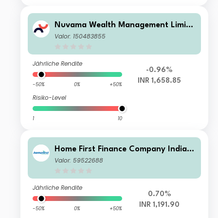
Nuvama Wealth Management Limite
d
Valor: 150483855
Jährliche Rendite
-0.96%
INR 1,658.85
-50%
0%
+50%
Risiko-Level
1
10
Home First Finance Company India L
td.
Valor: 59522688
Jährliche Rendite
0.70%
INR 1,191.90
-50%
0%
+50%