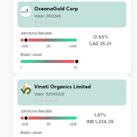
OceanaGold Corp
Valor: 3102249
Jährliche Rendite
-0.65%
CAD 35.01
-50%
0%
+50%
Risiko-Level
1
10
Vinati Organics Limited
Valor: 52045229
Jährliche Rendite
1.61%
INR 1,334.35
-50%
0%
+50%
Risiko-Level