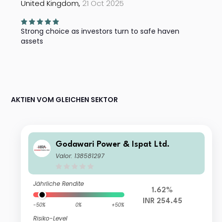
United Kingdom,
21 Oct 2025
Strong choice as investors turn to safe haven
assets
AKTIEN VOM GLEICHEN SEKTOR
Godawari Power & Ispat Ltd.
Valor: 138581297
Jährliche Rendite
1.62%
INR 254.45
-50%
0%
+50%
Risiko-Level