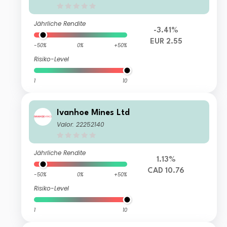
Jährliche Rendite
-3.41%
EUR 2.55
-50%
0%
+50%
Risiko-Level
1
10
Ivanhoe Mines Ltd
Valor: 22252140
Jährliche Rendite
1.13%
CAD 10.76
-50%
0%
+50%
Risiko-Level
1
10