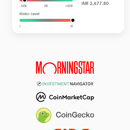
INR 2,677.80
-50%
0%
+50%
Risiko-Level
1
10