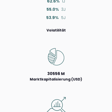
62.6%
1J
55.0%
3J
53.9%
5J
Volatilität
30556 M
Marktkapitalisierung (USD)