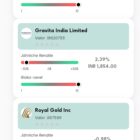
1
10
Gravita India Limited
Valor: 18620755
Jährliche Rendite
2.39%
INR 1,854.00
-50%
0%
+50%
Risiko-Level
1
10
Royal Gold Inc
Valor: 967596
Jährliche Rendite
-0.98%