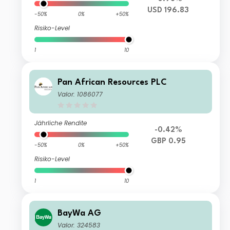
USD 196.83
-50%
0%
+50%
Risiko-Level
1
10
Pan African Resources PLC
Valor: 1086077
Jährliche Rendite
-0.42%
GBP 0.95
-50%
0%
+50%
Risiko-Level
1
10
BayWa AG
Valor: 324583