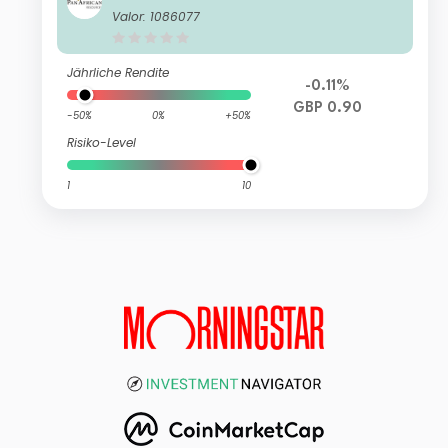
Valor: 1086077
Jährliche Rendite
-0.11%
GBP 0.90
-50%
0%
+50%
Risiko-Level
1
10