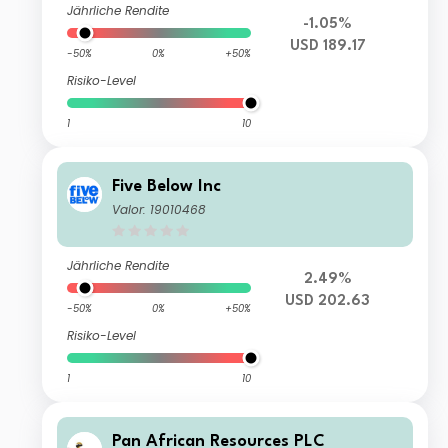
Jährliche Rendite
-1.05%
USD 189.17
-50%
0%
+50%
Risiko-Level
1
10
Five Below Inc
Valor: 19010468
Jährliche Rendite
2.49%
USD 202.63
-50%
0%
+50%
Risiko-Level
1
10
Pan African Resources PLC