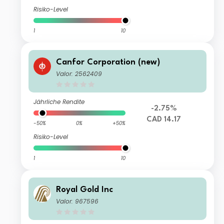
Risiko-Level
1
10
Canfor Corporation (new)
Valor: 2562409
Jährliche Rendite
-2.75%
CAD 14.17
-50%
0%
+50%
Risiko-Level
1
10
Royal Gold Inc
Valor: 967596