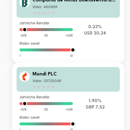
Compania de Minas Buenaventura S
AA
Valor: 460986
Jährliche Rendite
0.23%
USD 30.24
-50%
0%
+50%
Risiko-Level
1
10
Mondi PLC
Valor: 131725048
Jährliche Rendite
1.90%
GBP 7.52
-50%
0%
+50%
Risiko-Level
1
10