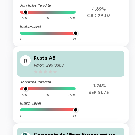
Jährliche Rendite
-1.89%
CAD 29.07
-50%
0%
+50%
Risiko-Level
1
10
Rusta AB
Valor: 129918383
Jährliche Rendite
-1.74%
SEK 81.75
-50%
0%
+50%
Risiko-Level
1
10