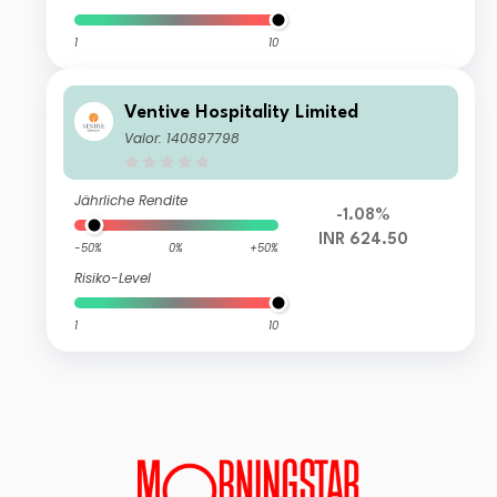
1
10
Ventive Hospitality Limited
Valor: 140897798
Jährliche Rendite
-1.08%
INR 624.50
-50%
0%
+50%
Risiko-Level
1
10