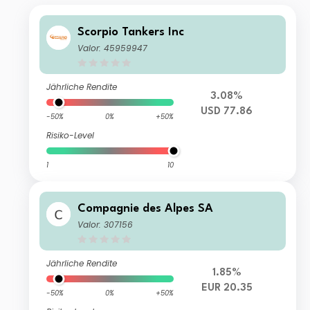
Scorpio Tankers Inc
Valor: 45959947
Jährliche Rendite
3.08%
USD 77.86
-50%
0%
+50%
Risiko-Level
1
10
Compagnie des Alpes SA
Valor: 307156
Jährliche Rendite
1.85%
EUR 20.35
-50%
0%
+50%