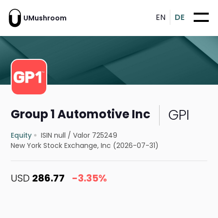
EN
DE
UMushroom
GPI
Group 1 Automotive Inc
Equity
ISIN null
/
Valor 725249
New York Stock Exchange, Inc (2026-07-31)
USD
286.77
-3.35%