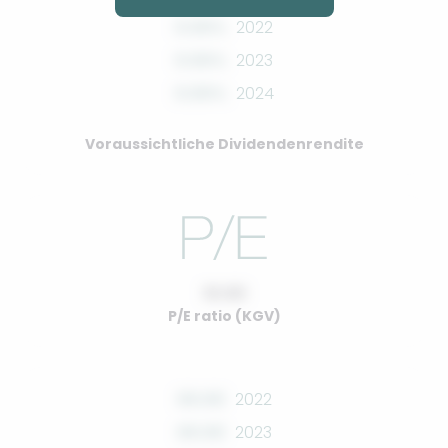
0.00%
2022
0.00%
2023
0.00%
2024
Voraussichtliche Dividendenrendite
10.00
P/E ratio (KGV)
00.00
2022
00.00
2023