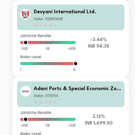
Devyani International Ltd.
Valor: 112951498
Jährliche Rendite
-3.46%
INR 114.35
-50%
0%
+50%
Risiko-Level
1
10
Adani Ports & Special Economic Zon
e Ltd
Valor: 11710114
Jährliche Rendite
2.12%
INR 1,699.50
-50%
0%
+50%
Risiko-Level