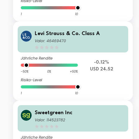
Risiko-Level
1
10
Levi Strauss & Co. Class A
Valor: 46469470
Jährliche Rendite
-0.12%
USD 24.52
-50%
0%
+50%
Risiko-Level
1
10
Sweetgreen Inc
Valor: 114523782
Jährliche Rendite