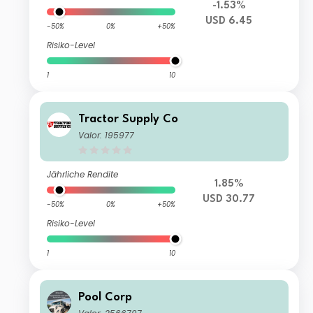
-1.53%
USD 6.45
-50%
0%
+50%
Risiko-Level
1
10
Tractor Supply Co
Valor: 195977
Jährliche Rendite
1.85%
USD 30.77
-50%
0%
+50%
Risiko-Level
1
10
Pool Corp