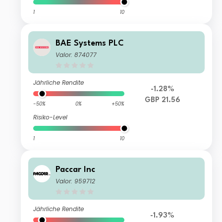
1
10
BAE Systems PLC
Valor: 874077
Jährliche Rendite
-1.28%
GBP 21.56
-50%
0%
+50%
Risiko-Level
1
10
Paccar Inc
Valor: 959712
Jährliche Rendite
-1.93%