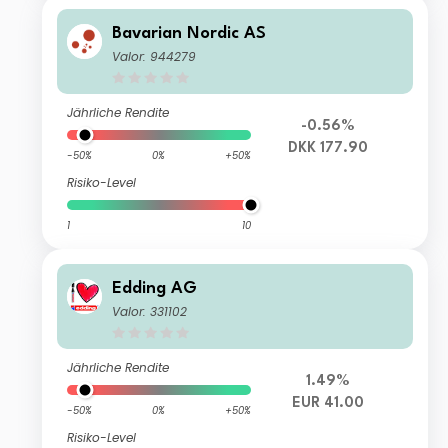
Bavarian Nordic AS
Valor: 944279
Jährliche Rendite
-0.56%
DKK 177.90
-50%
0%
+50%
Risiko-Level
1
10
Edding AG
Valor: 331102
Jährliche Rendite
1.49%
EUR 41.00
-50%
0%
+50%
Risiko-Level