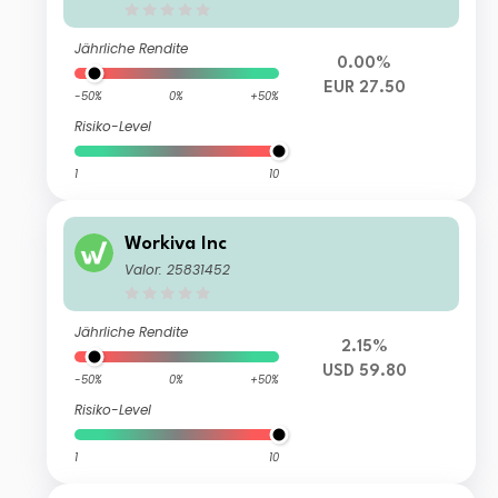
Jährliche Rendite
0.00%
EUR 27.50
-50%
0%
+50%
Risiko-Level
1
10
Workiva Inc
Valor: 25831452
Jährliche Rendite
2.15%
USD 59.80
-50%
0%
+50%
Risiko-Level
1
10