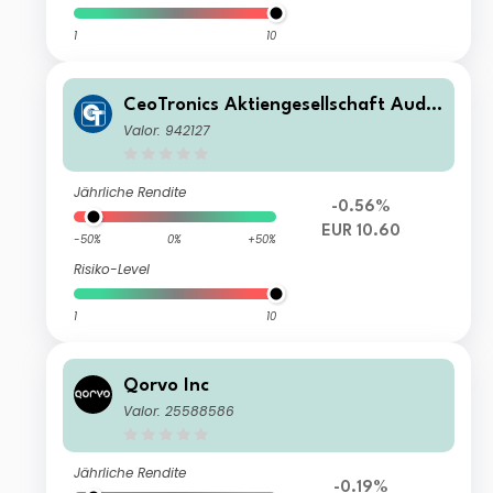
1
10
CeoTronics Aktiengesellschaft Audio
. Video . Data Communication
Valor: 942127
Jährliche Rendite
-0.56%
EUR 10.60
-50%
0%
+50%
Risiko-Level
1
10
Qorvo Inc
Valor: 25588586
Jährliche Rendite
-0.19%