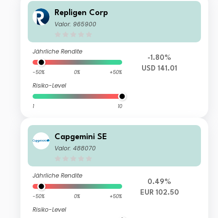
Repligen Corp
Valor: 965900
Jährliche Rendite
-1.80%
USD 141.01
-50%
0%
+50%
Risiko-Level
1
10
Capgemini SE
Valor: 488070
Jährliche Rendite
0.49%
EUR 102.50
-50%
0%
+50%
Risiko-Level