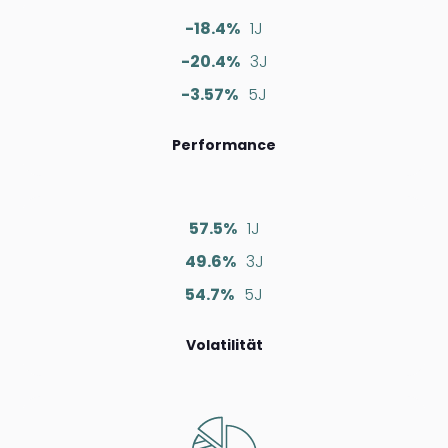
-18.4%
1J
-20.4%
3J
-3.57%
5J
Performance
57.5%
1J
49.6%
3J
54.7%
5J
Volatilität