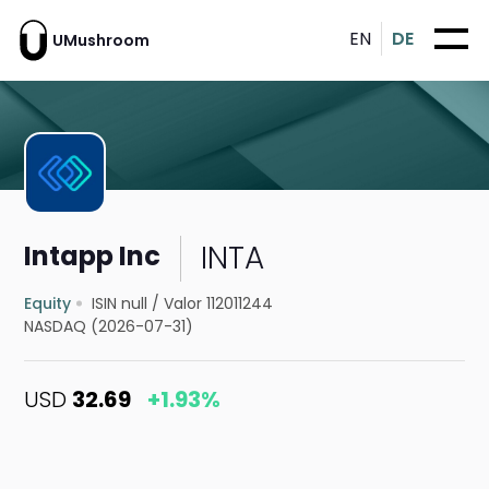
EN
DE
UMushroom
INTA
Intapp Inc
Equity
ISIN null
/
Valor 112011244
NASDAQ (2026-07-31)
USD
32.69
+1.93%