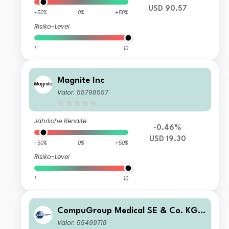
USD 90.57
-50%
0%
+50%
Risiko-Level
1
10
Magnite Inc
Valor: 55798557
Jährliche Rendite
-0.46%
USD 19.30
-50%
0%
+50%
Risiko-Level
1
10
CompuGroup Medical SE & Co. KGa
A
Valor: 55499718