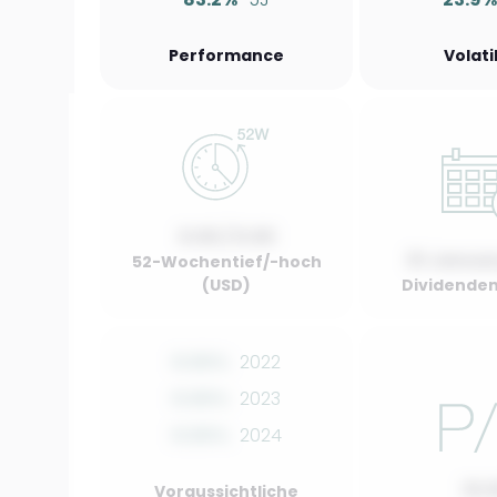
Performance
Volati
0.00 / 0.00
01 Januar
52-Wochentief/-hoch
(USD)
Dividenden
0.00%
2022
0.00%
2023
0.00%
2024
10.
Voraussichtliche