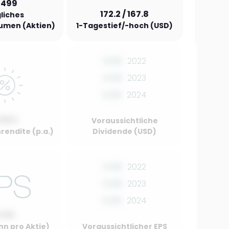
,499
172.2 / 167.8
liches
umen (Aktien)
1-Tagestief/-hoch (USD)
0.00
2022
0.00
2023
0.00
2024
.00%
Voraussichtliche
rendite (p.a.)
Dividende (USD)
0.00
2022
0.00
2023
0.00
2024
0.00
nn pro Aktie)
Voraussichtlicher EPS