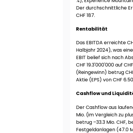
%), Experience Mountains
Der durchschnittliche E
CHF 187.
Rentabilität
Das EBITDA erreichte C
Halbjahr 2024), was ein
EBIT belief sich nach A
CHF 19.3'000'000 auf CH
(Reingewinn) betrug CHF
Aktie (EPS) von CHF 6.5
Cashflow und Liquidit
Der Cashflow aus laufen
Mio. (im Vergleich zu plu
betrug –33.3 Mio. CHF, b
Festgeldanlagen (47.0 Mi