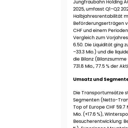
Jungfraubahn Holding AG
2025, umfasst Q1–Q2 202
Halbjahresrentabilität m
Beförderungserträgen vo
CHF und einem Periodene
Vergleich zum Vorjahres
6.50. Die Liquidität ging
–33.3 Mio.) und die liqui
die Bilanz (Bilanzsumme 
731.8 Mio., 77.5 % der Akt
Umsatz und Segmente
Die Transportumsätze st
Segmenten (Netto-Trans
Top of Europe CHF 59.7 
Mio. (+17.6 %), Winterspo
Besucherentwicklung: B