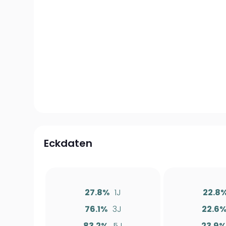
Eckdaten
27.8%
1J
22.8
76.1%
3J
22.6
83.2%
5J
23.9