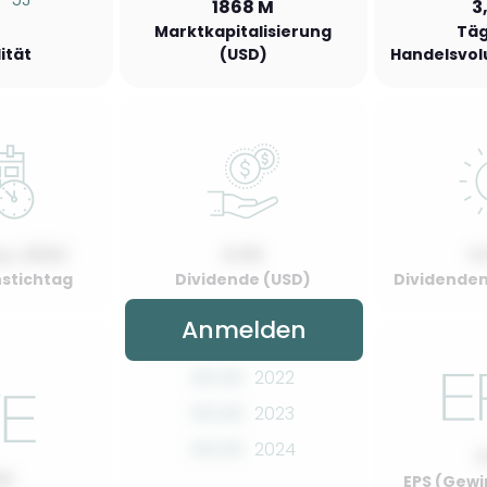
1868 M
3
Marktkapitalisierung
Täg
lität
(USD)
Handelsvol
y, 2022
0.00
0
stichtag
Dividende (USD)
Dividenden
Anmelden
00.00
2022
00.00
2023
00.00
2024
00
EPS (Gewi