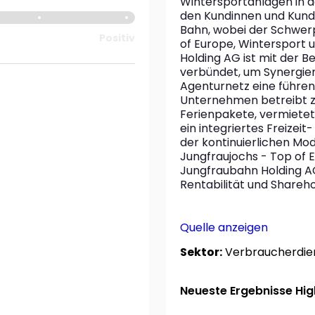
Wintersportanlagen in d
den Kundinnen und Kunde
Bahn, wobei der Schwer
Positiv
of Europe, Wintersport u
Holding AG ist mit der 
verbündet, um Synergien 
Agenturnetz eine führend
Unternehmen betreibt z
Ferienpakete, vermietet F
ein integriertes Freizei
der kontinuierlichen Mo
Jungfraujochs - Top of 
Jungfraubahn Holding AG 
Rentabilität und Shareho
Quelle anzeigen
Sektor:
Verbraucherdie
Neueste Ergebnisse High