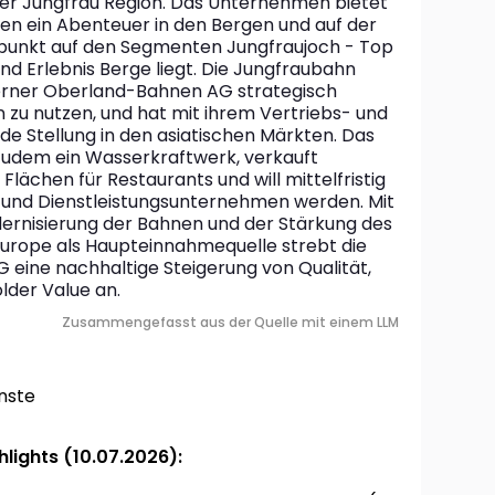
er Jungfrau Region. Das Unternehmen bietet 
n ein Abenteuer in den Bergen und auf der 
punkt auf den Segmenten Jungfraujoch - Top 
nd Erlebnis Berge liegt. Die Jungfraubahn 
Berner Oberland-Bahnen AG strategisch 
zu nutzen, und hat mit ihrem Vertriebs- und 
e Stellung in den asiatischen Märkten. Das 
udem ein Wasserkraftwerk, verkauft 
lächen für Restaurants und will mittelfristig 
t- und Dienstleistungsunternehmen werden. Mit 
dernisierung der Bahnen und der Stärkung des 
Europe als Haupteinnahmequelle strebt die 
eine nachhaltige Steigerung von Qualität, 
lder Value an.
Zusammengefasst aus der Quelle mit einem LLM
nste
lights (10.07.2026):