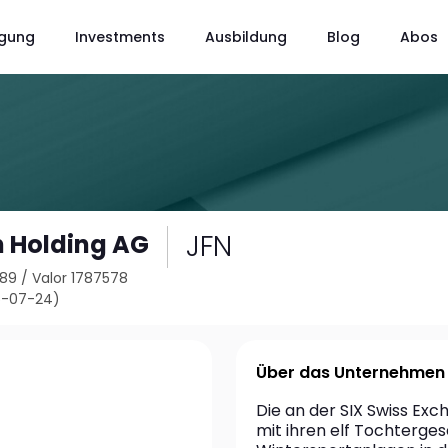
gung
Investments
Ausbildung
Blog
Abos
JFN
 Holding AG
789
/
Valor 1787578
6-07-24)
Über das Unternehmen
Die an der SIX Swiss Exc
mit ihren elf Tochterge