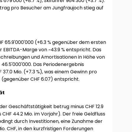
 679'000 (+8.7 %), Skifahrer 964'300 (+3.7 %).
rtrag pro Besucher am Jungfraujoch stieg auf
HF 65.9'000'000 (+6.3 % gegenüber dem ersten
er EBITDA-Marge von ~43.9 % entspricht. Das
bschreibungen und Amortisationen in Höhe von
F 46.5'000'000. Das Periodenergebnis
 37.0 Mio. (+7.3 %), was einem Gewinn pro
0 (gegenüber CHF 6.07) entspricht.
ät
der Geschäftstätigkeit betrug minus CHF 12.9
s CHF 44.2 Mio. im Vorjahr). Der freie Geldfluss
edingt durch Investitionen, eine Zunahme der
o. CHF, in den kurzfristigen Forderungen