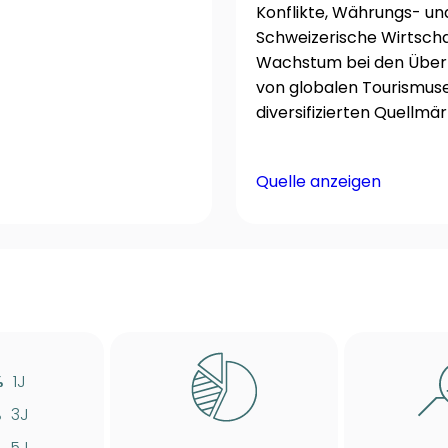
Konflikte, Währungs- u
Schweizerische Wirtscha
Wachstum bei den Übern
von globalen Tourismuse
diversifizierten Quellmär
Quelle anzeigen
%
1J
%
3J
%
5J