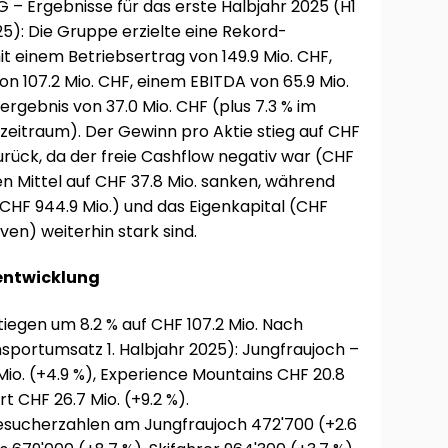
 – Ergebnisse für das erste Halbjahr 2025 (H1
5): Die Gruppe erzielte eine Rekord-
it einem Betriebsertrag von 149.9 Mio. CHF,
n 107.2 Mio. CHF, einem EBITDA von 65.9 Mio.
rgebnis von 37.0 Mio. CHF (plus 7.3 % im
zeitraum). Der Gewinn pro Aktie stieg auf CHF
 zurück, da der freie Cashflow negativ war (CHF
den Mittel auf CHF 37.8 Mio. sanken, während
CHF 944.9 Mio.) und das Eigenkapital (CHF
iven) weiterhin stark sind.
ntwicklung
iegen um 8.2 % auf CHF 107.2 Mio. Nach
portumsatz 1. Halbjahr 2025): Jungfraujoch –
Mio. (+4.9 %), Experience Mountains CHF 20.8
rt CHF 26.7 Mio. (+9.2 %).
esucherzahlen am Jungfraujoch 472'700 (+2.6