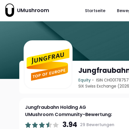
UMushroom
Startseite
Bewe
Jungfraubahn
Equity
ISIN CH0017875
SIX Swiss Exchange (202
Jungfraubahn Holding AG
UMushroom Community-Bewertung:
3.94
29 Bewertungen