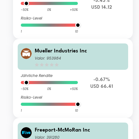
-5.43%
USD 14.12
-50%
0%
+50%
Risiko-Level
1
10
Mueller Industries Inc
Valor: 953984
Jährliche Rendite
-0.67%
USD 66.41
-50%
0%
+50%
Risiko-Level
1
10
Freeport-McMoRan Inc
Valor: 391280