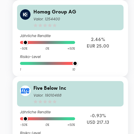
Homag Group AG
Valor: 1254400
Jährliche Rendite
2.46%
EUR 25.00
-50%
0%
+50%
Risiko-Level
1
10
Five Below Inc
Valor: 19010468
Jährliche Rendite
-0.93%
USD 217.13
-50%
0%
+50%
Risiko-Level