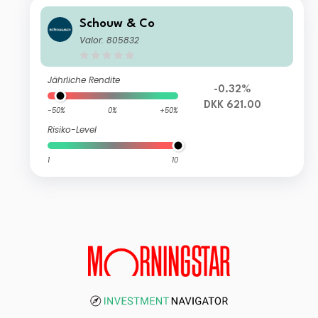
Schouw & Co
Valor: 805832
Jährliche Rendite
-0.32%
DKK 621.00
-50%
0%
+50%
Risiko-Level
1
10