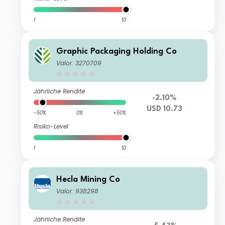
1
10
Graphic Packaging Holding Co
Valor: 3270709
Jährliche Rendite
-2.10%
USD 10.73
-50%
0%
+50%
Risiko-Level
1
10
Hecla Mining Co
Valor: 938298
Jährliche Rendite