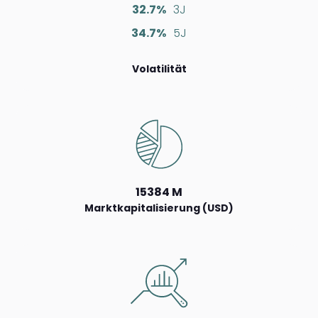
32.7%
3J
34.7%
5J
Volatilität
15384 M
Marktkapitalisierung (USD)