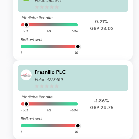
Valor: 2162847
Jährliche Rendite
0.21%
GBP 28.02
-50%
0%
+50%
Risiko-Level
1
10
Fresnillo PLC
Valor: 4223459
Jährliche Rendite
-1.86%
GBP 24.75
-50%
0%
+50%
Risiko-Level
1
10